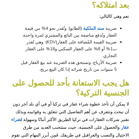
بعد امتلاكه؟
نعم وهي كالتالي:
ضريبة
سند الملكية
(الطابو): وتُقدر نحو 4% من قيمة
العقار وتُدفع مناصفة بين البائع والمشتري لمرة واحدة.
ضريبة القيمة المُضافة على العقار(KDV): وهي تُقدر
ب1% أو 8% على العقار السكني و18% على العقار
التجاري.
ضريبة الأرباح: وتستحق هذه الضريبة عند بيع العقار قبل
5 سنوات من تاريخ شرائه إذا كان البيع بربح.
هل يجب الاستعانة بأحد للحصول على 
الجنسية التركية؟
لا يمكن أن تأخذ خطوة شراء عقار في تركيا أو في أي بلد آخر دون
أن تبحث وتتعرف عن أهم التفاصيل التي تتعلق به وقوانينه وبذلك
تعتبر شركات العقارات في تركيا الطريق الأكثر أمانًا وسهولة ل
شراء
عقار
والحصول على الجنسية، حيث ستتجنب العديد من طرق
الاحتيال والنصب والعراقيل في طريقك. فَمِن أبرز المهام التي تقوم