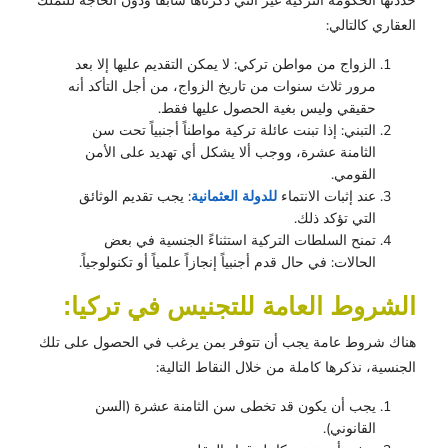
حددتها الحكومة التركية غير التي ذكرناها سابقاً ودون الحاجة للتملك
العقاري كالتالي:
الزواج من مواطن تركي: لا يمكن التقديم عليها إلا بعد
مرور ثلاث سنوات من تاريخ الزواج، من أجل التأكد أنه
حقيقي وليس بغية الحصول عليها فقط.
التبني: إذا تبنت عائلة تركية مواطناً أجنبياً تحت سن
الثامنة عشرة، ووجب ألا يشكل أي تهديد على الأمن
القومي.
عند إثبات الانتماء
للدولة العثمانية
: يجب تقديم الوثائق
التي تؤكد ذلك.
تمنح السلطات التركية استثناءً الجنسية في بعض
الحالات: في حال قدم أجنبياً إنجازاً علمياً أو تكنولوجياً.
الشروط العامة للتجنيس في تركيا:
هناك شروط عامة يجب أن تتوفر بمن يرغب في الحصول على تلك
الجنسية، نذكرها كاملة من خلال النقاط التالية:
يجب أن يكون قد تخطى سن الثامنة عشرة (السن
القانوني).