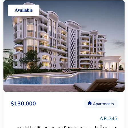
Available
$130,000
Apartments
AR-345
على بعد أمتار من بحيرة بتشكه ديري وفي قلب الطبيعة.. مشروع فاخر في أزميت 76