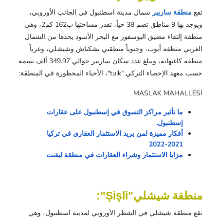
تقع
منطقة ساريير
شمال مدينة اسطنبول في الجانب الأوروبي،
ويوجد بها 9 مناطق تضم 38 حياً، تقدر مساحتها ب162 كم2، وهي
منطقة إلتقاء مضيق البوسفور مع البحر الأسود يحدها من الشمال
الغربي منطقة أيوب، وجنوباً منطقتي بشكتاش وشيشلي، وغرباً
منطقة كاغتهانة، ويبلغ عدد سكان ساريير حوالي 349.97 ألف نسمة
حسب معهد الإحصاء التركي "tuik"، الأحياء المحظورة في المنطقة:
MASLAK MAHALLESİ
ما تأثير مراكز التسوق في إسطنبول على عقارات
إسطنبول.
أفكار مميزة لمن يريد الاستثمار العقاري في تركيا
2021-2022
مزايا الاستثمار وشراء العقارات في منطقة ليفنت
منطقة شيشلي"Şişli":
تقع منطقة شيشلي في الشطر الأوروبي لمدينة اسطنبول، وهي