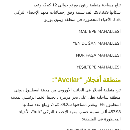
تبلغ مساحة منطقة زيتون بورنو حوالي 12 كم2، وعدد
سكانها 293.839 ألف نسمة وفق إحصائيات معهد الإحصاء التركي
tuik، الأحياء المحظورة في منطقة زيتون بورنو:
MALTEPE MAHALLESİ
YENİDOĞAN MAHALLESİ
NURİPAŞA MAHALLESİ
YEŞİLTEPE MAHALLESİ
منطقة أفجلار "Avcılar":
تقع منطقة أفجلار في الجانب الأوروبي من مدينة اسطنبول، وهي
منطقة ساحلية تطل على بحر مرمرة ، يحدها الخط الرئيسي لمدينة
اسطنبول E5، وتقدر مساحتها ب39.2 كم2، ويبلغ عدد سكانها
457.98 ألف نسمة حسب معهد الإحصاء التركي "tuik"، الأحياء
المحظورة في المنطقة: