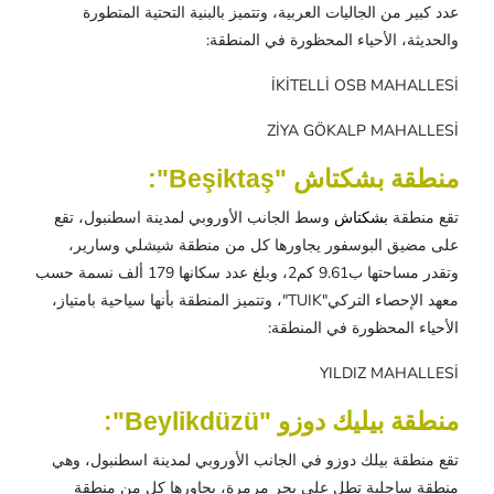
عدد كبير من الجاليات العربية، وتتميز بالبنية التحتية المتطورة
والحديثة، الأحياء المحظورة في المنطقة:
İKİTELLİ OSB MAHALLESİ
ZİYA GÖKALP MAHALLESİ
منطقة بشكتاش "Beşiktaş":
تقع منطقة
بشكتاش
وسط الجانب الأوروبي لمدينة اسطنبول، تقع
على مضيق البوسفور يجاورها كل من منطقة شيشلي وسارير،
وتقدر مساحتها ب9.61 كم2، وبلغ عدد سكانها 179 ألف نسمة حسب
معهد الإحصاء التركي"TUIK"، وتتميز المنطقة بأنها سياحية بامتياز،
الأحياء المحظورة في المنطقة:
YILDIZ MAHALLESİ
منطقة بيليك دوزو "Beylikdüzü":
تقع منطقة بيلك دوزو في الجانب الأوروبي لمدينة اسطنبول، وهي
منطقة ساحلية تطل على بحر مرمرة، يجاورها كل من منطقة