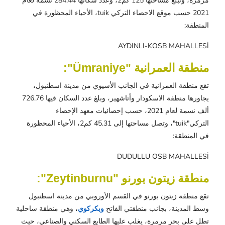
مرمرة، وتبلغ مساحتها 125 كم2، وعدد سكانها 284.44 نسمة لعام
2021 حسب موقع الاحصاء التركي tuik، الأحياء المحظورة في
المنطقة:
AYDINLI-KOSB MAHALLESİ
منطقة العمرانية "Ümraniye":
تقع منطقة العمرانية في الجانب الأسيوي من مدينة اسطنبول،
يجاورها منطقة الاسكودار وأتاشهير، وبلغ عدد السكان فيها 726.76
ألف نسمة لعام 2021، حسب إحصائيات معهد الإحصاء
التركي"tuik"، وتصل مساحتها إلى 45.31 كم2، الأحياء المحظورة
في المنطقة:
DUDULLU OSB MAHALLESİ
منطقة زيتون بورنو "Zeytinburnu":
تقع منطقة زيتون بورنو في القسم الأوروبي من مدينة اسطنبول
وسط المدينة، بجانب منطقتي الفاتح
وبكركوي
، وهي منطقة ساحلية
تطل على بحر مرمرة، يغلب عليها الطابع السكني والصناعي، حيث