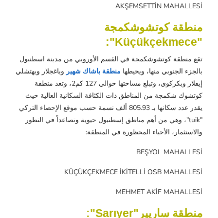
AKŞEMSETTİN MAHALLESİ
منطقة كوتشوشكمجة
"Küçükçekmece":
تقع منطقة كوتشوشكمجة في القسم الأوروبي من مدينة اسطنبول
بالجزء الجنوبي منها، ويحيطها
منطقة باشاك شهير
وباغجلار وبهتشلي
إيفلار وبكركوي، وتبلغ مساحتها حوالي 127 كم2، وتعد منطقة
كوتشوك شكمجة من المناطق ذات الكثافة السكانية العالية حيث
يقدر عدد سكانها بـ 805.93 ألف نسمة حسب موقع الإحصاء التركي
"tuik"، وهي من أهم مناطق إسطنبول حيوية وتصاعداً في التطور
والاستثمار، الأحياء المحظورة في المنطقة:
BEŞYOL MAHALLESİ
KÜÇÜKÇEKMECE İKİTELLİ OSB MAHALLESİ
MEHMET AKİF MAHALLESİ
منطقة ساريير"Sarıyer":