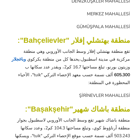
DENİZKÖŞKLER MAHALLESİ
MERKEZ MAHALLESİ
GÜMÜŞPALA MAHALLESİ
منطقة بهتشلي إفلار "Bahçelievler":
تقع منطقة بهتشلي إفلار وسط الجانب الأوروبي وهي منطقة
مركزية في مدينة اسطنبول،يحدها كل من منطقة بكركوي
وباغجلار
وزيتون بورنو، تبلغ مساحتها 16.7 كم2، ويقدر عدد سكانها ب
605.300
ألف نسمة حسب معهد الإحصاء التركي "tuik"، الأحياء
المحظورة في المنطقة:
ŞİRİNEVLER MAHALLESİ
منطقة باشاك شهير"Başakşehir":
منطقة باشاك شهير تقع وسط الجانب الأوروبي لاسطنبول بجوار
منطقة أرناؤوط كوي، وتبلغ مساحتها 104.3 كم2، وعدد سكانها
503.243 ألف نسمة حسب موقع الإحصاء التركي "tuik"، ويسكنها