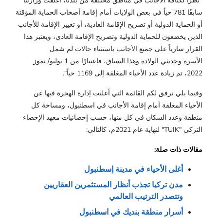
“نظراً لكثافة الأجانب في
مناطق
مختلفة من بلدنا، أغلقت وزارتنا
سابقًا 781 حياً في بعض
الولايات
أمام إقامة أصحاب الحماية المؤقتة
أو الحماية الدولية أو تصريح الإقامة العادية، أو تغيير الإقامة
للأجانب
الذين يخضعون للحماية الدولية وتصريح
الإقامة
العادي، ويعتبر هذا
القرار سارياً على جميع الأجانب باستثناء حالات لم شمل
الأسرة وحديثي الولادة وهذا السياق، فاعتبارًا من 1 يوليو/ تموز
2022، تم زيادة عدد الأحياء المغلقة إلى 1169 حياً“.
وفيما يلي نرفق لكم القائمة التي أعلنت إدارة الهجرة فيها عن
الأحياء المغلقة أمام إقامة الأجانب في اسطنبول، ومساحة كل
منطقة وعدد السكان في كل منها، حسب إحصائيات معهد الإحصاء
التركي "
TUIK
" لنهاية عام 2021م، كالتالي:
مقالات ذات صلة:
أغلى الأحياء في مدينة إسطنبول
مدن تركيا تجذب أنظار المستثمرين العقاريين 
وتتصدر الترتيب العالمي
أسرار منطقة بنديك في اسطنبول