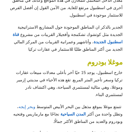
معدل الدخل المحتمل للمخازن في هذه المواقع وكذلك في مناطق
أخرى في اسطنبول مرتفع للغاية. من الآمن القول إن أفضل الفرص
للاستثمار موجودة في اسطنبول.
الجدير بالذكر ان المناطق الموجودة حول المشاريع الاستراتيجية
الجديدة مثل كوتشوك تشكمجة وأفجيلار القريبات من مشروع
قناة
اسطنبول الجديدة
، وأتاشهير وعمرانية القريبات من المركز المالي
الجديد من أكثر المناطق طلبًا للاستثمار في عقارات تركيا
موغلا بودروم
خارج اسطنبول، يوجد 15 حيًا آخر بأعلى معدلات مبيعات عقارات
تركيا وسعر تأجير المتر المربع. تقع هذه الأحياء في مدينتي إزمير
وموغلا، وهي مثالية لمستثمري السياحة، وهي اكتشاف نادر
لمستثمري البناء.
تتمتع موغلا بموقع مذهل بين البحر الأبيض المتوسط ​​
وبحر إيجه
،
وتظل واحدة من أكثر
المدن السياحية
نجاحًا مع مارماريس وفتحيه
وبودروم والعديد من المناطق الأكثر جمالًا.