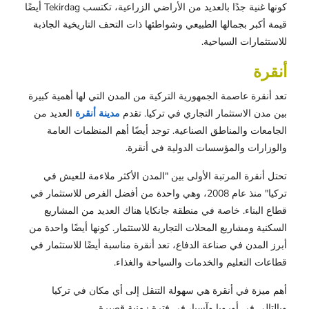
كونها غنية جدًا بالعديد من الأراضي الزراعية، تكتسب Tekirdag أيضًا
قيمة أكبر بجمالها الطبيعي وشواطئها ذات التحف التاريخية الجاذبة
للاستثمارات السياحية.
أنقرة
تعد أنقرة عاصمة الجمهورية التركية من المدن التي لها أهمية كبيرة
بين مدن الاستثمار التجاري في تركيا. تقدم
مدينة أنقرة
العديد من
الجامعات والمناطق الصناعية. توجد أيضًا أهم المنظمات العامة
والوزارات والمؤسسات الدولية في أنقرة.
تحتل أنقرة المرتبة الأولى بين "المدن الأكثر ملاءمة للعيش في
تركيا" منذ عام 2008، وهي واحدة من أفضل الفرص للاستثمار في
قطاع البناء. خاصة في منطقة جانكايا هناك العديد من المشاريع
السكنية ومشاريع المحلات التجارية للاستثمار. كونها أيضًا واحدة من
أبرز المدن في صناعة الدفاع، تعد أنقرة مناسبة أيضًا للاستثمار في
قطاعات التعليم والخدمات والسياحة والغذاء.
أهم ميزة في أنقرة هي سهولة التنقل إلى أي مكان في تركيا
وبالتالي في أوروبا وآسيا، في فترة زمنية قصيرة.