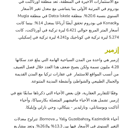
مع الاستثمارات الأخيرة في المنطقة، تعد منطقة أورتاكنت في
بودروم في المرتبة الأولى بما يتماشى مع معدل تغير الأسعار
السنوي بنسبة 20.6%. منطقة Datca İskele في منطقة Mugla
وKonacik في بودروم تحقق أيضًا أرباحًا بمعدل 14%. بينما كانت
أسعار المتر المربع حوالي 6.421 ليرة تركية في أورتاكنت، كانت
5.274 ليرة تركية في كوناجيك و4.241 ليرة تركية في إسكيلي.
إزمير
إزمير هي واحدة من المدن السياحية الهامة التي يبلغ عدد سكانها
4.28 مليون نسمة ولكن يصبح ضعف هذا العدد خلال فصل الصيف.
من أنسب المواقع للاستثمار في عقارات تركيا مع المدن القديمة
والجمال الطبيعي والشواطئ وأنشطة المدينة المتنوعة.
وفقًا للتقارير العقارية، فإن بعض الأحياء التي ذكرناها سابقًا تقع في
إزمير. تشمل هذه الأحياء مافيشهير المتصلة بكارسياكا، وأحياء
أتاكنت وبوستانلي، ونارليدير - ينيكالي، وحي نارلي وإيليكا.
أحياء Kazimdirik وGuzelbahce وYali بـ Bornova. تتراوح معدلات
التغير السنوي في الأسعار فيها بين 13.3% و26.8%. وتعد مشاريع