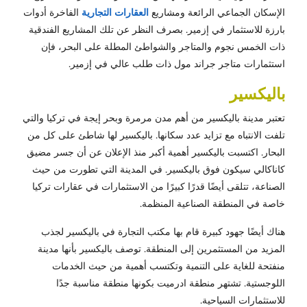
الإسكان الجماعي الرائعة ومشاريع
العقارات التجارية
الفاخرة أدوات
بارزة للاستثمار في إزمير. بصرف النظر عن تلك المشاريع الفندقية
ذات الخمس نجوم والمتاجر والشواطئ المطلة على البحر، فإن
استثمارات متاجر جراند مول ذات طلب عالي في إزمير.
باليكسير
تعتبر مدينة باليكسير من أهم مدن مرمرة وبحر إيجة في تركيا والتي
تلفت الانتباه مع تزايد عدد سكانها. باليكسير لها شاطئ على كل من
البحار. اكتسبت باليكسير أهمية أكبر منذ الإعلان عن أن جسر مضيق
كاناكالي سيكون فوق باليكسير. في المدينة التي تطورت من حيث
الصناعة، تتلقى أيضًا قدرًا كبيرًا من الاستثمارات في عقارات تركيا
خاصة في المنطقة الصناعية المنظمة.
هناك أيضًا جهود كبيرة قام بها مكتب التجارة في باليكسير لجذب
المزيد من المستثمرين إلى المنطقة. توصف باليكسير بأنها مدينة
منفتحة للغاية على التنمية وتكتسب أهمية من حيث الخدمات
اللوجستية. تشتهر منطقة ادرميت بكونها منطقة مناسبة جدًا
للاستثمارات السياحية.