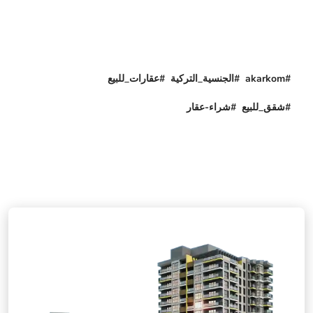
#akarkom #الجنسية_التركية #عقارات_للبيع
#شقق_للبيع #شراء-عقار