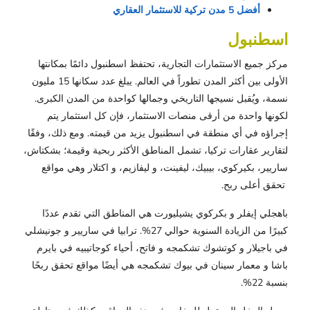
أفضل 5 مدن تركية للاستثمار العقاري
اسطنبول
مركز جميع الاستثمارات التجارية، تحتفظ اسطنبول دائمًا بمكانتها
الأولى بين أكثر المدن تطوراً في العالم. يبلغ عدد سكانها 15 مليون
نسمة، ويُقبل نسيجها التاريخي وجمالها كواحدة من المدن الكبرى.
لكونها واحدة من أرقى منصات الاستثمار، فإن كل استثمار يتم
إجراؤه في أي منطقة في اسطنبول يزيد من قيمته. ومع ذلك، وفقًا
لتقارير عقارات تركيا، تشمل المناطق الأكثر ربحية وقيمة؛ بشكتاش،
ساريير، بكيركوي، بيبيك، ليفينت، و ليفازيم، و اكتلار وهي مواقع
تحقق أعلى ربح.
باهجلي إيفلر و بكركوي يشيليورت هي المناطق التي تقدم عددًا
كبيرًا من الزيادة السنوية حوالي 27%. ترابيا في ساريير و جونيشلي
في باجيلار و كوتشوك تشكمجه و فاتح، أحياء كوجاتيبيه في بايرم
باشا و معمار سينان في بيوك تشكمجه هي أيضًا مواقع تحقق ربحًا
بنسبة 22%.