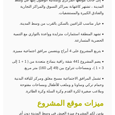
• إلى جانب موقعها المركزي وإمكانية الوصول إليها في وسط
المدينة ، تشتهر كاغتهانة بمراكز التسوق والمراكز التجارية
والفنادق الكبيرة والمستشفيات.
• خيار مناسب للراغبين بالسكن بالقرب من وسط المدينة.
• تشهد المنطقة استثمارات متزايدة وواعدة بالتوازي مع التنمية
الحضرية المتسارعة.
• يتربع المشروع على 4 أبراج ويتضمن مرافق اجتماعية مميزة.
• يضم المشروع 441 شقة راقية بنماذج متعددة من ( 1 + 1 إلى
3 + 1 )، وبمساحات تتراوح بين (49 إلى 160) متر مربع.
• تشمل المرافق الاجتماعية مسبح مغلق ومركز للياقة البدنية
وحمام تركي وساونا و وملعب للأطفال ومساحات مفتوحة
وملاعب صغيرة لكرة القدم وكرة السلة وكرة الطائرة.
ميزات موقع المشروع
يؤمن لكم المشروع ميزة العيش في وسط المدينة دون أي