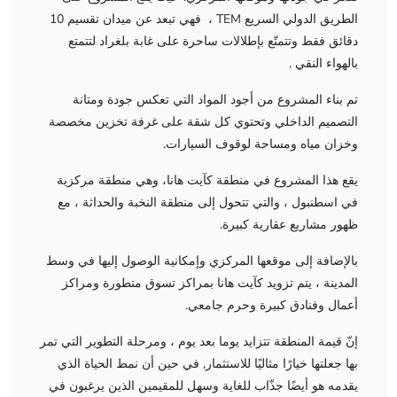
الطريق الدولي السريع TEM ، فهي تبعد عن ميدان تقسيم 10
دقائق فقط وتتمتّع بإطلالات ساحرة على غابة بلغراد لتتمتع
بالهواء النقي .
تم بناء المشروع من أجود المواد التي تعكس جودة ومتانة
التصميم الداخلي وتحتوي كل شقة على غرفة تخزين مخصصة
وخزان مياه ومساحة لوقوف السيارات.
يقع هذا المشروع في منطقة كآيت هانا، وهي منطقة مركزية
في اسطنبول ، والتي تتحول إلى منطقة النخبة والحداثة ، مع
ظهور مشاريع عقارية كبيرة.
بالإضافة إلى موقعها المركزي وإمكانية الوصول إليها في وسط
المدينة ، يتم تزويد كآيت هانا بمراكز تسوق متطورة ومراكز
أعمال وفنادق كبيرة وحرم جامعي.
إنّ قيمة المنطقة تتزايد يوما بعد يوم ، ومرحلة التطوير التي تمر
بها جعلتها خيارًا مثاليًا للاستثمار, في حين أن نمط الحياة الذي
يقدمه هو أيضًا جذّاب للغاية وسهل للمقيمين الذين يرغبون في