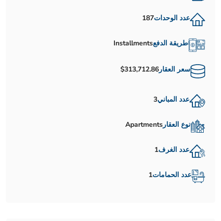
عدد الوحدات
187
طريقة الدفع
Installments
سعر العقار
$313,712.86
عدد المباني
3
نوع العقار
Apartments
عدد الغرف
1
عدد الحمامات
1