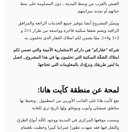
العيش بالقرب من وسط المدينة ، دون المساومة على نمط
حياتهم أو تمديد ميزانيتهم.
ويتميّز المشروع أيضا بتوفير جميع الخدمات الرائعة والمرافق
الراقية ويضم شققا سكنية فاخرة وواسعة من طراز 1+2 و
3+1 و4+1, ممّا يضمن لكم امتلاك العقار الذي تحلمون به.
شركة "عقاركم" هي داركم الاستثمارية الأمينة والتي تضمن لكم
امتلاك الشقّة السكنية التي تحلمون بها في هذا المشروع,,, اتصل
بنا لننير طريقك ونزوّدك بالمعلومات التي تحتاجها.
لمحة عن منطقة كآيت هانا:
تقع كآيت هانا على الجانب الأوربي من اسطنبول , وتحيط بها
مناطق شيشلي وأيوب وبيوغلو, ولها تاريخ ثري للغاية.
وبسبب موقعها المركزي في المدينة ووجود كافّة أنواع الطرق
والنقل فيها فقد شهدت تطورا عمرانيا كبيرا وحظيت باهتمام