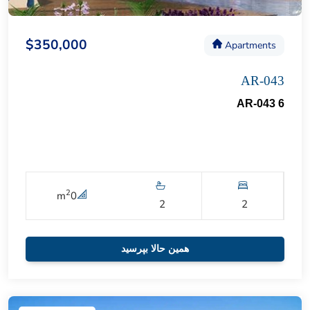
$350,000
Apartments
AR-043
AR-043 6
2
m
0
2
2
همین حالا بپرسید