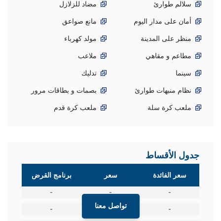
سلالم طوارئ
مضاد للزلازل
أمان على مدار اليوم
مانع صواعق
منظر على المدينة
مولد كهرباء
مطاعم و مقاهي
ملاعب
سينما
تدليك
نظام منبهات طوارئ
بصمات و بطاقات مرور
ملعب كرة سلة
ملعب كرة قدم
جدول الأقساط
سعر الفائدة
سعر
برنامج القرض
-
-
-
تواصل معنا
-
-
-