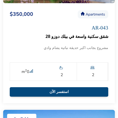
$350,000
Apartments
AR-043
شقق سكنية واسعة في بيلك دوزو 28
مشروع بجانب اكبر حديقة نباتية يشام وادي
2
m
0
2
2
استفسر الآن