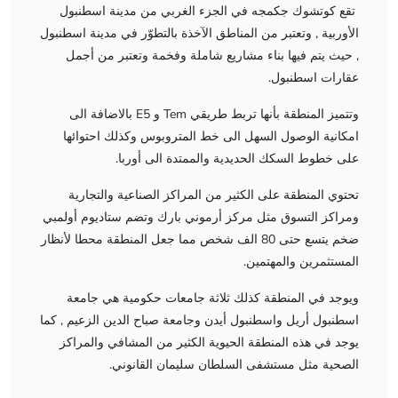
تقع كوتشوك جكمجه في الجزء الغربي من مدينة اسطنبول
الأوربية , وتعتبر من المناطق الآخذة بالتطوّر في مدينة اسطنبول
, حيث يتم فيها بناء مشاريع شاملة وفخمة وتعتبر من أجمل
عقارات اسطنبول.
وتتميز المنطقة بأنها تربط طريقي Tem و E5 بالاضافة الى
امكانية الوصول السهل الى خط المتروبوس وكذلك احتوائها
على خطوط السكك الحديدية والممتدة الى أوربا.
تحتوي المنطقة على الكثير من المراكز الصناعية والتجارية
ومراكز التسوق مثل مركز أرموني بارك وتضم ستاديوم أولمبي
ضخم يتسع حتى 80 الف شخص مما جعل المنطقة محطا لأنظار
المستثمرين والمهتمين.
ويوجد في المنطقة كذلك ثلاثة جامعات حكومية هي جامعة
اسطنبول أريل واسطنبول أيدن وجامعة صباح الدين الزعيم , كما
يوجد في هذه المنطقة الحيوية الكثير من المشافي والمراكز
الصحية مثل مستشفى السلطان سليمان القانوني.