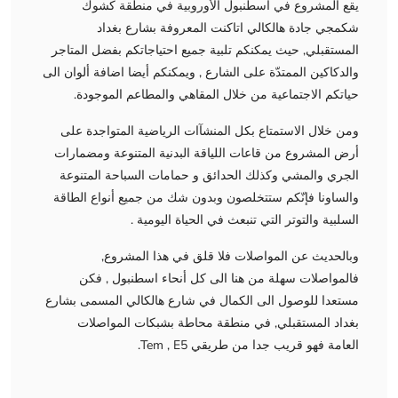
يقع المشروع في اسطنبول الأوروبية في منطقة كشوك
شكمجي جادة هالكالي اتاكنت المعروفة بشارع بغداد
المستقبلي, حيث يمكنكم تلبية جميع احتياجاتكم بفضل المتاجر
والدكاكين الممتدّة على الشارع , ويمكنكم أيضا اضافة ألوان الى
حياتكم الاجتماعية من خلال المقاهي والمطاعم الموجودة.
ومن خلال الاستمتاع بكل المنشآات الرياضية المتواجدة على
أرض المشروع من قاعات اللياقة البدنية المتنوعة ومضمارات
الجري والمشي وكذلك الحدائق و حمامات السباحة المتنوعة
والساونا فإنّكم ستتخلصون وبدون شك من جميع أنواع الطاقة
السلبية والتوتر التي تنبعث في الحياة اليومية .
وبالحديث عن المواصلات فلا قلق في هذا المشروع,
فالمواصلات سهلة من هنا الى كل أنحاء اسطنبول , فكن
مستعدا للوصول الى الكمال في شارع هالكالي المسمى بشارع
بغداد المستقبلي, في منطقة محاطة بشبكات المواصلات
العامة فهو قريب جدا من طريقي Tem , E5.