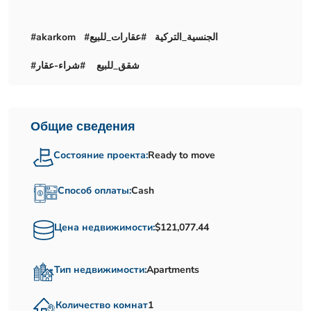
#akarkom #الجنسية_التركية #عقارات_للبيع
#شقق_للبيع #شراء-عقار
Общие сведения
Состояние проекта:
Ready to move
Способ оплаты:
Cash
Цена недвижимости:
$121,077.44
Тип недвижимости:
Apartments
Количество комнат
1