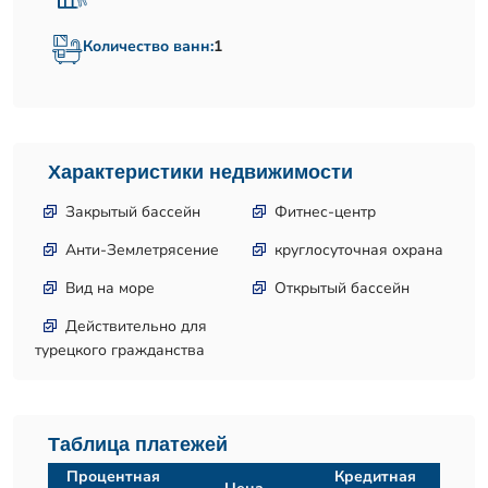
Количество ванн:
1
Характеристики недвижимости
Закрытый бассейн
Фитнес-центр
Анти-Землетрясение
круглосуточная охрана
Вид на море
Открытый бассейн
Действительно для
турецкого гражданства
Таблица платежей
Процентная
Кредитная