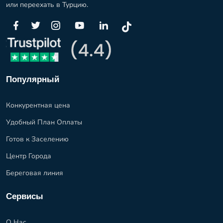
или переехать в Турцию.
Популярный
Конкурентная цена
Удобный План Оплаты
Готов к Заселению
Центр Города
Береговая линия
Сервисы
О Нас