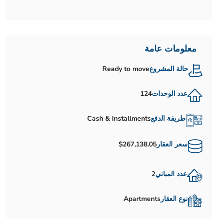
معلومات عامة
حالة المشروع
Ready to move
عدد الوحدات
124
طريقة الدفع
Cash & Installments
سعر العقار
$267,138.05
عدد المباني
2
نوع العقار
Apartments