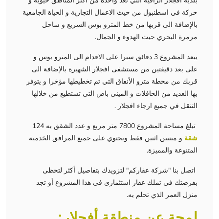
بلدية افجلار الراقية التي تعد واحدة من اكثر المناطق حيوية و
حركة في اسطنبول من حيث الاعمال التجارية و الحياة الجامعية
بالإضافة الى قربها من خط المترو بوس السريع و ساحل
مرمرة البحري حيث الهدوء و الجمال.
يبعد المشروع 3 دقائق سيرا على الاقدام الى المترو بوس و
على بعد دقيقتين من مستشفى افجلار الشهيرة بالإضافة الى
قربك من محطة مترو الأنفاق التي تم تخطيطها مؤخرا و يتوفر
بها العديد من الحافلات و الميني باص التي تستطيع من خلالها
التنقل في جميع ارجاء افجلار .
تبلغ مساحة المشروع 7800 متر مربع و عدد الشقق به 124
شقة
و مبنيين اثنين فقط ويحتوي على جميع المرافق الخدمية
المتنوعة والمميزة.
اتصل بنا "شركة عقاركم" لتزويدك بتفاصيل أكثر لتحظى
بفرصتك في تملك عقار استثماري في هذا المشروع أو تجد
منزل العمر الذي تحلم به.
لمحة عن منطقة أفجلار: