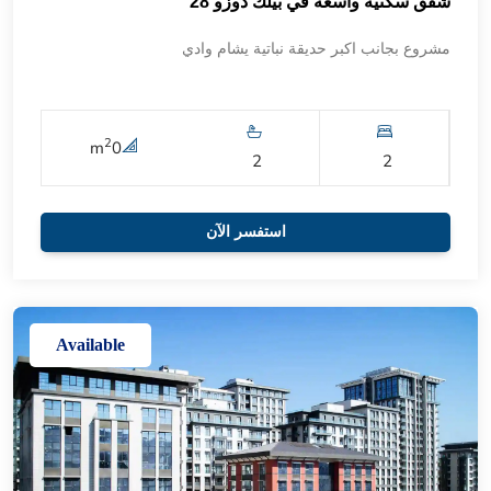
شقق سكنية واسعة في بيلك دوزو 28
مشروع بجانب اكبر حديقة نباتية يشام وادي
2
m
0
2
2
استفسر الآن
Available