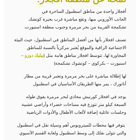
أفجلار واحدة من مناطق اسطنبول الساحرة في
الجانب الأوروبي منها، وتقع مباشرة غرب بحيرة كوتشك
تشكمجة القريبة من بحر مرمرة وجنوب منطقة اسنيورت.
تصنف افجلار بأنها من أفضل المناطق في اسطنبول، حيث البيئة
الاجتماعية الراقية والموقع يُعتبر مركزياً بالنسبة للمناطق
المجاورة لها، تتوسط افجلار مناطق هامة مثل (
بيليك دوزو
–
اسنيورت – بكركوي – كوتشوك تشكمجة)
لها إطلالة مباشرة على بحر مرمرة وتعتبر قريبة من مطار
أتاتورك ، يمر منها الطريقان الأساسيان في اسطنبول
يوجد في افجلار كورنيش محاذي لبحر مرمرة يفوق طوله
السبعة كيلو متر تتوزع فيه مساحات خضراء وأراضي عشبية
وجلسات عائلية إضافة لألعاب الأطفال والأدوات الرياضية
يتوفر فيها محطات للميتروبوس أهم وسيلة نقل في اسطنبول
والتي تتولى نقلك إلى وسط اسطنبول ولغاية القسم الآسيوي