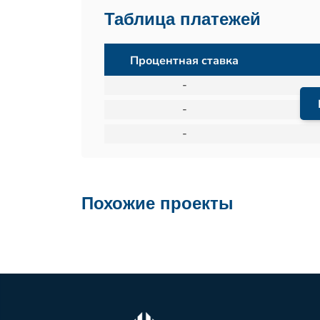
Таблица платежей
Процентная ставка
-
-
-
Похожие проекты