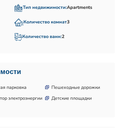
Тип недвижимости:
Apartments
Количество комнат
3
Количество ванн:
2
имости
ая парковка
Пешеходные дорожки
тор электроэнергии
Детские площадки