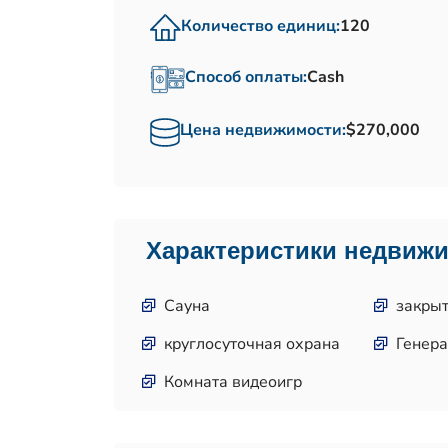
Количество единиц:
120
Способ оплаты:
Cash
Цена недвижимости:
$270,000
Характеристики недвиж
Сауна
закрыт
круглосуточная охрана
Генера
Комната видеоигр