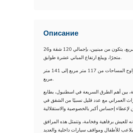
Описание
المشروع يُبنى على قطعة أرض تبلغ مساحتها 2500 متر مربع، يتكون من مبنيين، بإجمالي 120 شقة و26
متجرًا، ويبلغ ارتفاع المباني عشرة طوابق.
يركز المشروع على نوعين من الشقق، 3 + 1 و2 + 1، تتراوح المساحات من 117 متر مربع إلى 141 متر
مربع.
ة، بين أهم الطرق السريعة في اسطنبول، بطابع
اث العمراني مع عدد قليل نسبيًا من الشقق في
 للعيش برفاهية وفخامة، وتتمثل هذه المرافق
اعب للأطفال ومواقف سيارات داخلية والعديد