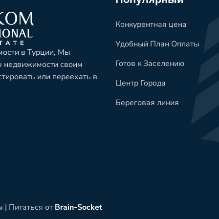
Конкурентная цена
Удобный План Оплаты
ости в Турции, Мы
Готов к Заселению
ы недвижимости своим
естировать или переехать в
Центр Города
Береговая линия
ы |
Питаться от
Brain-Socket