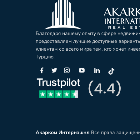
Благодаря нашему опыту в сфере недвижим
предоставляем лучшие доступные вариант
клиентам со всего мира тем, кто хочет инв
Турцию.
Акарком Интернэшнл
Все права защищен