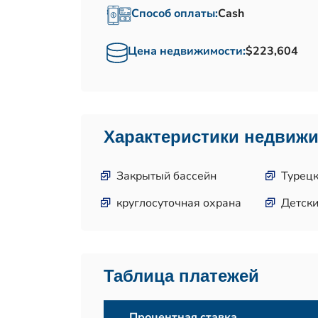
Способ оплаты:
Cash
Цена недвижимости:
$223,604
Характеристики недвиж
Закрытый бассейн
Турецк
круглосуточная охрана
Детск
Таблица платежей
Процентная ставка