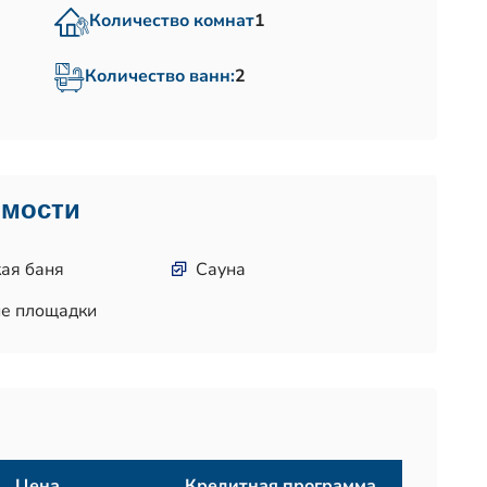
Количество комнат
1
Количество ванн:
2
имости
ая баня
Сауна
ие площадки
Цена
Кредитная программа