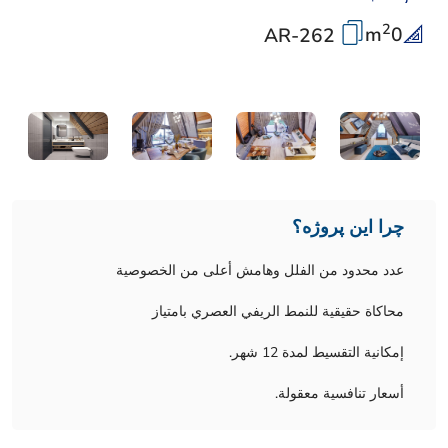
2
m
0
AR-262
چرا این پروژه؟
عدد محدود من الفلل وهامش أعلى من الخصوصية
محاكاة حقيقية للنمط الريفي العصري بامتياز
إمكانية التقسيط لمدة 12 شهر.
أسعار تنافسية معقولة.