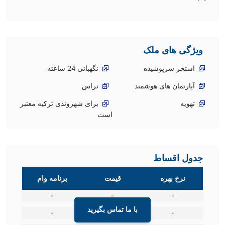
ویژگی های ملک
استخر سرپوشیده
نگهبانی 24 ساعته
آپارتمان های هوشمند
تراس
تهویه
برای شهروندی ترکیه معتبر
است
جدول اقساط
نرخ بهره
قیمت
برنامه وام
-
-
-
با ما تماس بگیرید
-
-
-