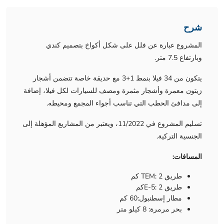
شرح
المشروع عبارة عن فلل على شكل أكواخ بتصميم كندي
وبارتفاع 7.5 متر.
يتكون من 34 فيلا بنمط 1+3 مع حديقة خاصة تتضمن أشجار
زيتون معمرة وأشجار مثمرة ومصف للسيارات لكل فيلا، إضافة
إلى مدافئ الحطب التي تناسب أجواء المجمع ومحيطه.
تسليم المشروع في 11/2022، ويعتبر من المشاريع المؤهلة إلى
الجنسية التركية.
المسافات:
طريق TEM: 2 كم
طريق E-5: 2كم
مطار إسطنبول:60 كم
بحر مرمرة: 8 كيلو متر