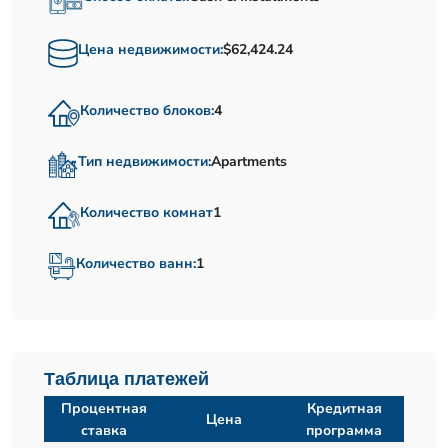
Цена недвижимости:
$62,424.24
Количество блоков:
4
Тип недвижимости:
Apartments
Количество комнат
1
Количество ванн:
1
Таблица платежей
Процентная
Кредитная
Цена
ставка
программа