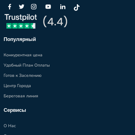
Популярный
Конкурентная цена
Удобный План Оплаты
Готов к Заселению
Центр Города
Береговая линия
Сервисы
О Нас