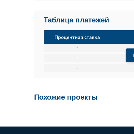
Таблица платежей
Процентная ставка
-
-
-
Похожие проекты