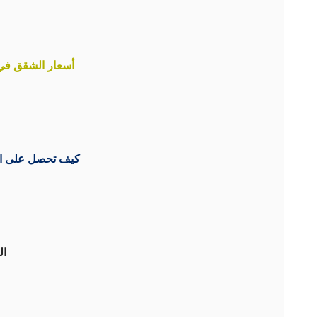
أسعار الشقق في إ
كيف تحصل على الج
#akarkom #الجنسية_التركية #عقارات_للبيع