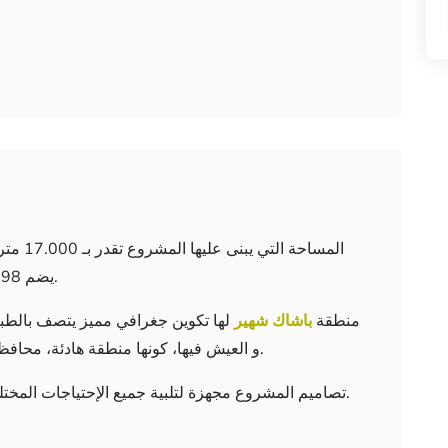
يضم 198 وحدة سكنية بنماذج مختلفة: 1+2، 1+3، 1+4.
منطقة
باشاك شهير
لها تكوين جغرافي مميز يتصف بالطبي
و العيش فيها، كونها منطقة هادئة، محافظة و ناشئة، غنية جداً بالمشاريع العمرانية الراقية.
تصاميم المشروع مجهزة لتلبية جميع الإحتياجات المختلفة، مع الأخذ في الإعتبار معايير الجودة و الراحة.