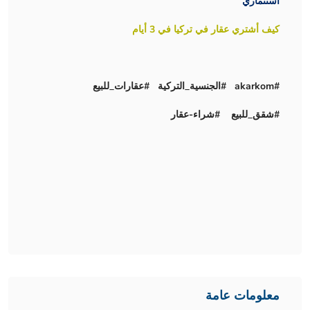
استثماري
كيف أشتري عقار في تركيا في 3 أيام
#akarkom #الجنسية_التركية #عقارات_للبيع
#شقق_للبيع #شراء-عقار
معلومات عامة