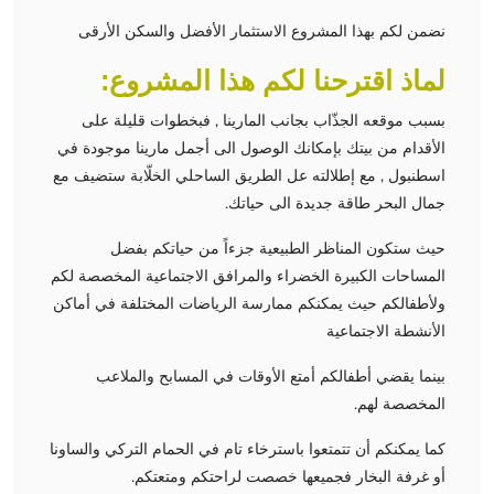
نضمن لكم بهذا المشروع الاستثمار الأفضل والسكن الأرقى
لماذ اقترحنا لكم هذا المشروع:
بسبب موقعه الجذّاب بجانب المارينا , فبخطوات قليلة على
الأقدام من بيتك بإمكانك الوصول الى أجمل مارينا موجودة في
اسطنبول , مع إطلالته عل الطريق الساحلي الخلّابة ستضيف مع
جمال البحر طاقة جديدة الى حياتك.
حيث ستكون المناظر الطبيعية جزءاً من حياتكم بفضل
المساحات الكبيرة الخضراء والمرافق الاجتماعية المخصصة لكم
ولأطفالكم حيث يمكنكم ممارسة الرياضات المختلفة في أماكن
الأنشطة الاجتماعية
بينما يقضي أطفالكم أمتع الأوقات في المسابح والملاعب
المخصصة لهم.
كما يمكنكم أن تتمتعوا باسترخاء تام في الحمام التركي والساونا
أو غرفة البخار فجميعها خصصت لراحتكم ومتعتكم.