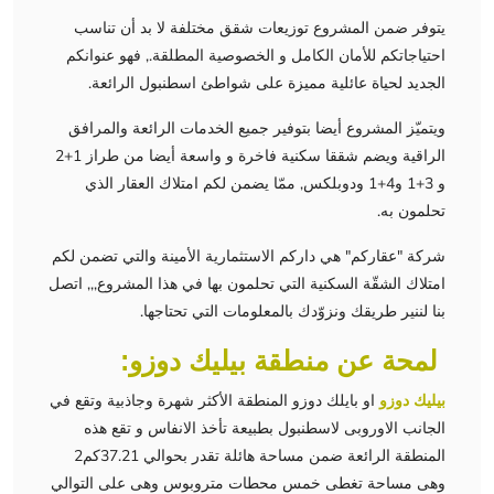
يتوفر ضمن المشروع توزيعات شقق مختلفة لا بد أن تناسب
احتياجاتكم للأمان الكامل و الخصوصية المطلقة., فهو عنوانكم
الجديد لحياة عائلية مميزة على شواطئ اسطنبول الرائعة.
ويتميّز المشروع أيضا بتوفير جميع الخدمات الرائعة والمرافق
الراقية ويضم شققا سكنية فاخرة و واسعة أيضا من طراز 1+2
و 3+1 و4+1 ودوبلكس, ممّا يضمن لكم امتلاك العقار الذي
تحلمون به.
شركة "عقاركم" هي داركم الاستثمارية الأمينة والتي تضمن لكم
امتلاك الشقّة السكنية التي تحلمون بها في هذا المشروع,,, اتصل
بنا لننير طريقك ونزوّدك بالمعلومات التي تحتاجها.
لمحة عن منطقة بيليك دوزو:
بيليك دوزو
او بايلك دوزو المنطقة الأكثر شهرة وجاذبية وتقع في
الجانب الاوروبى لاسطنبول بطبيعة تأخذ الانفاس و تقع هذه
المنطقة الرائعة ضمن مساحة هائلة تقدر بحوالي 37.21كم2
وهى مساحة تغطى خمس محطات متروبوس وهى على التوالي