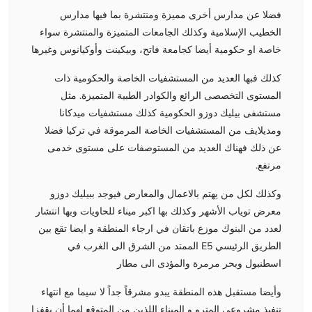
فضلا عن مدارس أخرى مميزة ومنتشرة بما فيها مدارس
الخطيب الإسلامية وكذلك الجامعات المتميزة والمنتشرة سواء
خاصة او حكومية أيضا كجامعة فاتح، وبيكينت وأوكيانوس وغيرها
كذلك فبها العديد من المستشفيات الخاصة والحكومية ذات
المستوى التخصصى الرائع والكوادر الطبية المتميزة. مثل
مستشفى بيليك دوزو الحكومية كذلك مستشفيات ميدكانا
ومديلايف من المستشفيات الخاصة المرموقة في تركيا فضلا
عن ذلك فهناك العديد من المستوصفات على مستوى خدمى
مرتفع.
وكذلك لكل من يهتم بالاعمال والمعارض فيوجد ببيليك دوزو
معرض توياب الأشهر وكذلك بها اكبر ميناء للحاويات وبها انتشار
لعدد من البنوك موزع باتقان في ارجاء المنطقة و ايضا تقع بين
الطريق الرئيسي E5 الممتد من الشرق الى الغرب في
اسطنبول وبحر مرمرة والمؤدى الى مطار
وأيضا مستقبل هذه المنطقة يبدو مشرقاً جداً لا سيما مع انتهاء
تنفيذ مشروعي المترو و الميناء اللذين من المتوقع لهما أن يقفزا