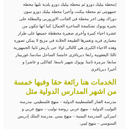
)محطة بيليك دوزو ثم محطة بيليك دوزو بلدية تليها محطة
جمهويتى ثم محطة بيكنت وأخيرا محطة بيليك دوزو سون
دوراك وهى اخر محطة في الجانب الاوروربى والمطلة على
بحيرة بويوك تشكمجة الساحرة الجمال) كما انها تتكون من
عشرة احياء كبيرة وأخرى صغيرة مخططة جميعها على طراز
معمارى فريد وتغمرها الطبيعة الخلابة في مزيج لا يمكن تصوره
وهذه الاحياء الكبرى هي كالتالى اولا: حى باريش ثانيا: الجمهورية
ثالثا: اليعقوبية رابعا: ديرياغزى خامسا: الساحل سادسا: غوربينار
سابعا: مرمرة ثامنا: بويوك شهير تاسعا: كفاكلى و عاشرا و
أخيرا: ديرياغزى
الخدمات هنا رائعة حقا وفبها خمسة
من اشهر المدارس الدولية مثل
مدرسة الفنار الفلسطينية الدولية – منهج فلسطيني. مدرسة
التوليب الدولية – منهج عربي .روضة توليب – منهج عربي و
اميركي. المدرسة اليمنية – منهج يمني .مدرسة الملك إدريس
السنوسي – منهج ليبي .