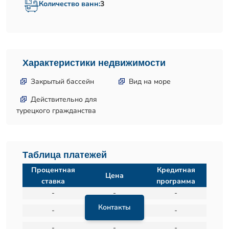
Количество ванн:
3
Характеристики недвижимости
Закрытый бассейн
Вид на море
Действительно для
турецкого гражданства
Таблица платежей
Процентная
Кредитная
Цена
ставка
программа
-
-
-
Контакты
-
-
-
-
-
-