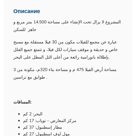
Описание
المشروع لا يزال تحت الإنشاء على مساحة 14.500 متر مربع و
جاهز للسكن
عبارة عن مجمع للفيلات مكون من 30 فيلا مستقلة مع مسبح
خاص و حديقة و موقف سيارات لكل فيلا، و تتمتع جميع الفلل
بإطلالة بانورامية رائعة من أعلى التل المطل على البحر.
مساحة أرض الفيلا 475 م و مساحة بناء 320م، مكونة من 3
طوابق مع تراسين .
المسافات:
البحر: 2 كم
مركز المعارض – توياب: 17 كم
مطار إسطنبول: 37 كم
مول اوف اسطنبول: 27 كم