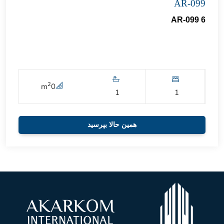
AR-099
AR-099 6
2
m
0
1
1
همین حالا بپرسید