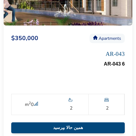
$350,000
Apartments
AR-043
AR-043 6
2
m
0
2
2
همین حالا بپرسید