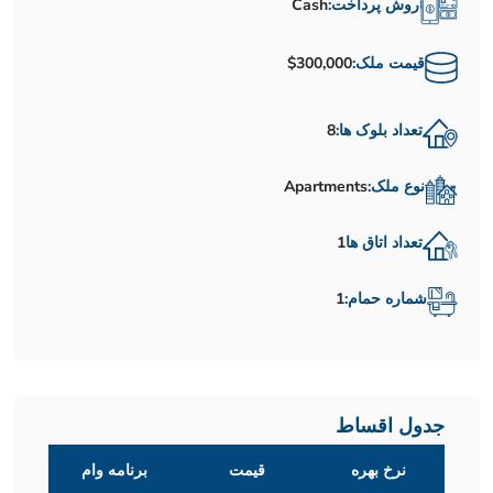
روش پرداخت:
Cash
قیمت ملک:
$300,000
تعداد بلوک ها:
8
نوع ملک:
Apartments
تعداد اتاق ها
1
شماره حمام:
1
جدول اقساط
نرخ بهره
قیمت
برنامه وام