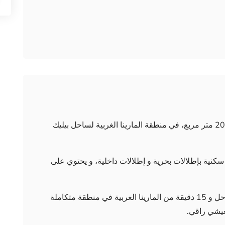
يتكون المشروع من مبنيين في مساحة كلية 2000 متر مربع، في منطقة المارينا الغربية لساحل بيليك
كونة من 5 طوابق متضمنة لـ 35 شقة سكنية بإطلالات بحرية و إطلالات داخلية، و يحتوي على
من مميزات المشروع أنه يبعد 5 دقائق من الساحل و 15 دقيقة من المارينا الغربية في منطقة متكاملة
عيشي راقي.