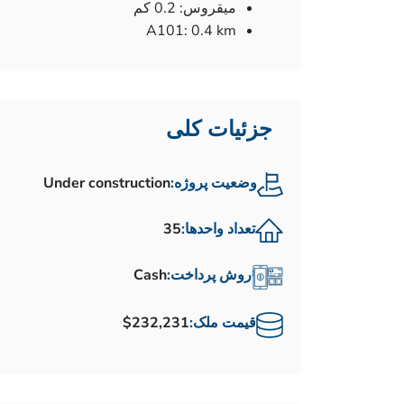
ميقروس: 0.2 كم
A101: 0.4 km
جزئیات کلی
وضعیت پروژه:
Under construction
تعداد واحدها:
35
روش پرداخت:
Cash
قیمت ملک:
$232,231