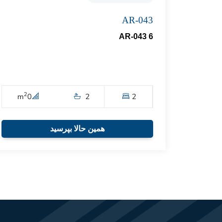
AR-043
AR-043 6
2
m
0
2
2
همین حالا بپرسید