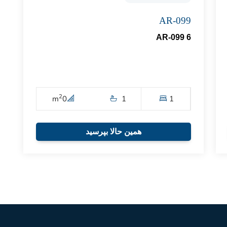
AR-099
AR-099 6
2
m
0
1
1
همین حالا بپرسید