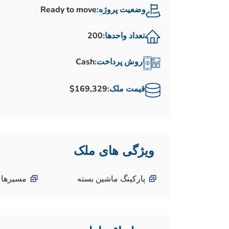
وضعیت پروژه:
Ready to move
تعداد واحدها:
200
روش پرداخت:
Cash
قیمت ملک:
$169,329
ویژگی های ملک
پارکینگ ماشین بسته
مسیرهای