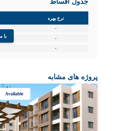
جدول اقساط
نرخ بهره
-
با م
-
-
پروژه های مشابه
Available