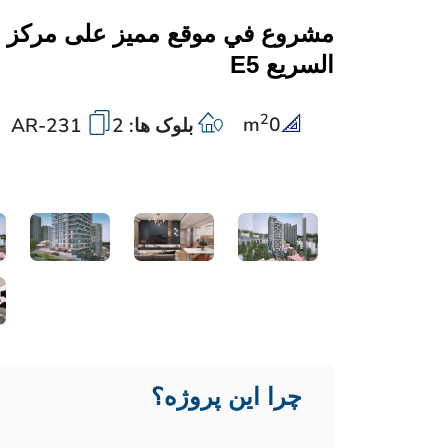
مشروع في موقع مميز على مركز ا
السريع E5
2
m
0
بلوک ها: 2
AR-231
چرا این پروژه؟