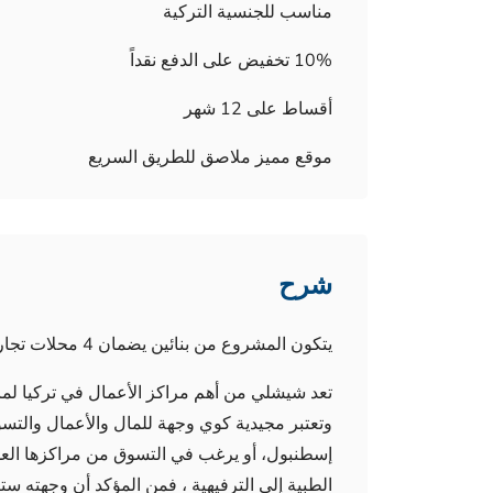
مناسب للجنسية التركية
10% تخفيض على الدفع نقداً
أقساط على 12 شهر
موقع مميز ملاصق للطريق السريع
شرح
يتكون المشروع من بنائين يضمان 4 محلات تجارية و 200 وحدة سكنية بنماذج 1+1 و 1+2 .
تعد شيشلي من أهم مراكز الأعمال في تركيا لما 
وتعتبر مجيدية كوي وجهة للمال والأعمال والتسو
إسطنبول، أو يرغب في التسوق من مراكزها العدي
الطبية إلى الترفيهية ، فمن المؤكد أن وجهته س