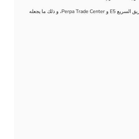
المشروع له موقع جاذب وفريد بالقرب من الطريق السريع E5 و Perpa Trade Center، و ذلك ما يجعله