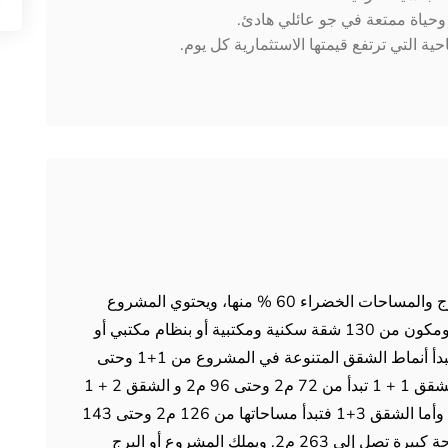
حياة ممتعة في جو عائلي هادئ.
 التي ترتفع قيمتها الاستثمارية كل يوم.
يقف المشروع على مساحة واسعة تٌشكّل المروج والمساحات الخضراء 60 % منها، ويحتوي المشروع
على برج واحد مقاوم للزلازل بارتفاع 16 طابق ومكون من 130 شقة سكنية ومكتبية أو بنظام مكتبي أو
شقق مكتبية بالإضافة إلى 10 محلات تجارية، وتبدأ أنماط الشقق المتنوعة في المشروع من 1+1 وحتى
3+1 وأما المساحات فهي على الشكل التالي: الشقق 1 + 1 تبدأ من 72 م2 وحتى 96 م2 و الشقق 2 + 1
تبدأ من 108 م2 وحتى 263 م2 "مكتب منزلي" وأما الشقق 3+1 فتبدأ مساحاتها من 126 م2 وحتى 143
م2، كما يحتوي اللوبي على مكاتب منزلية بمساحة كبيرة تصل إلى 263 م2. ويملك المشروع أو البرج