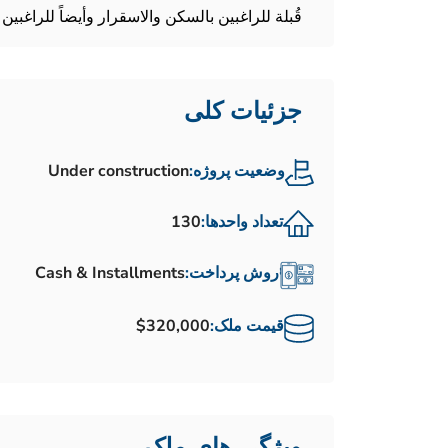
قُبلة للراغبين بالسكن والاسقرار وأيضاً للراغبين 
جزئیات کلی
وضعیت پروژه:
Under construction
تعداد واحدها:
130
روش پرداخت:
Cash & Installments
قیمت ملک:
$320,000
ویژگی های ملک