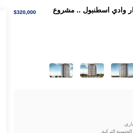
ر وادي اسطنبول .. مشروع
$320,000
قاري.
لجنسية التركية.