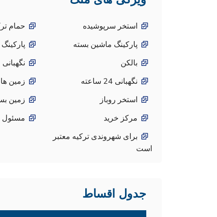
استخر سرپوشیده
حمام تر
پارکینگ ماشین بسته
پارکینگ 
بالکن
نگهبانی 
نگهبانی 24 ساعته
زمین ها
استخر روباز
زمین بس
مرکز خرید
مسئول پ
برای شهروندی ترکیه معتبر
است
جدول اقساط