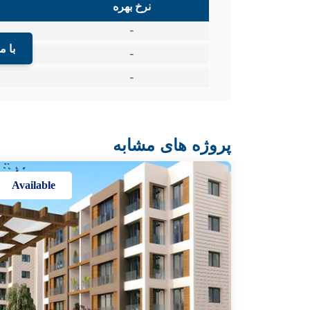
نرخ بهره
-
با م
-
-
پروژه های مشابه
Available