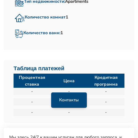
Тип недвижимости:
Apartments
Количество комнат
1
Количество ванн:
1
Таблица платежей
Процентная
Кредитная
Цена
ставка
программа
-
-
-
Контакты
-
-
-
-
-
-
Мы здесь 24/7 к вашим услугам для любого запроса, и