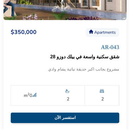
$350,000
Apartments
AR-043
شقق سكنية واسعة في بيلك دوزو 28
مشروع بجانب اكبر حديقة نباتية يشام وادي
2
m
0
2
2
استفسر الآن