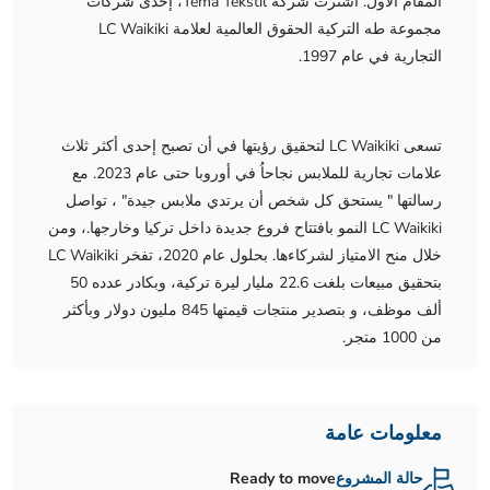
المقام الأول. اشترت شركة Tema Tekstil، إحدى شركات
مجموعة طه التركية الحقوق العالمية لعلامة LC Waikiki
التجارية في عام 1997.
تسعى LC Waikiki لتحقيق رؤيتها في أن تصبح إحدى أكثر ثلاث
علامات تجارية للملابس نجاحاُ في أوروبا حتى عام 2023. مع
رسالتها " يستحق كل شخص أن يرتدي ملابس جيدة" ، تواصل
LC Waikiki النمو بافتتاح فروع جديدة داخل تركيا وخارجها.، ومن
خلال منح الامتياز لشركاءها. بحلول عام 2020، تفخر LC Waikiki
بتحقيق مبيعات بلغت 22.6 مليار ليرة تركية، وبكادر عدده 50
ألف موظف، و بتصدير منتجات قيمتها 845 مليون دولار وبأكثر
من 1000 متجر.
معلومات عامة
حالة المشروع
Ready to move