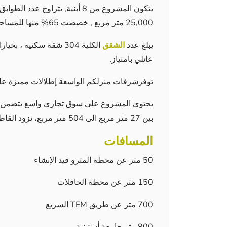
25,000 متر مربع , خصصت 65% منها للمساحات الخضراء والمرافق الاجتماعية.
يبلغ عدد
الشقق
عائلي بامتياز.
توفرشرفات منزلكم الواسعة إطلالات مميزة على
بين 27 متر مربع الى 504 متر مربع، تزود القاطنين باحتياجاتهم ويقضون فيها وقتاً ممتعاً مع ضيوفهم.
المسافات
50 متر عن محطة المترو قيد الإنشاء
150 متر عن محطة الحافلات
700 متر عن طريق TEM السريع