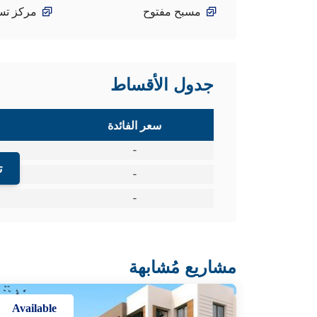
مسبح مفتوح
مركز تس
جدول الأقساط
سعر الفائدة
-
ت
-
-
مشاريع مُشابهة
Available