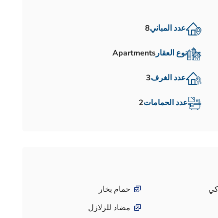
عدد المباني
8
نوع العقار
Apartments
عدد الغرف
3
عدد الحمامات
2
كي
حمام بخار
مضاد للزلازل