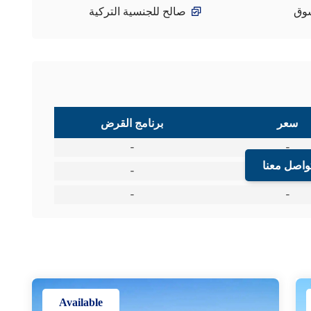
وق
صالح للجنسية التركية
سعر
برنامج القرض
-
-
واصل معنا
-
-
-
-
Available