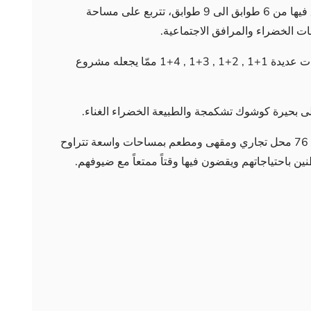
يتكون المشروع من 8 أبنية, يتراوح عدد الطوابق فيها من 6 طوابق الى 9 طوابق، تتربع على مساحة
الكلية 304 شقة سكنية ، بخيارات عديدة 1+1 , 2+1 , 3+1 , 4+1 ممّا يجعله مشروع
 بحيرة كوشوك تشكمجة والطبيعة الخضراء الغناء.
يحتوي المشروع على سوق تجاري واسع يتضمن 76 محل تجاري ومقهى ومطعم بمساحات واسعة تتراوح