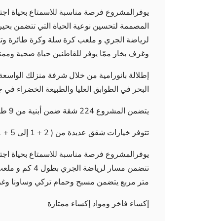
يوفرالمشروع فرصة مناسبة للاسمتاع بحياة اجتما
المصممة لتحسين نوعية الحياة التي تتضمن بح
لرياضة الجري و ملعب كرة سلة وكرة طائرة و
وغرف بخار ممّا يوفر للقاطنين حياة صحية وممت
إطلالة بانورامية من خلال شرفة منزلك الواسع
البحر في الطوابق العليا والطبيعة الخضراء في 
يتضمن المشروع 224 شقة ضمن أبنية من 9 طوابق على مساحة واسعة
تتوفر خيارات شقق عديدة من ( 2 + 1 إلى 5 + 1) وبمساحات متعددة تبدأ من 132 – 292 متر مربع.
يوفرالمشروع فرصة مناسبة للاسمتاع بحياة اجتما
متر مربع يتضمن مسبح وحمام تركي وساونا وغرف
إكساء فاخر ومواد إكساء ممتازة