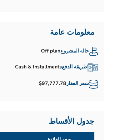
معلومات عامة
حالة المشروع
Off plan
طريقة الدفع
Cash & Installments
سعر العقار
$97,777.78
جدول الأقساط
سعر الفائدة