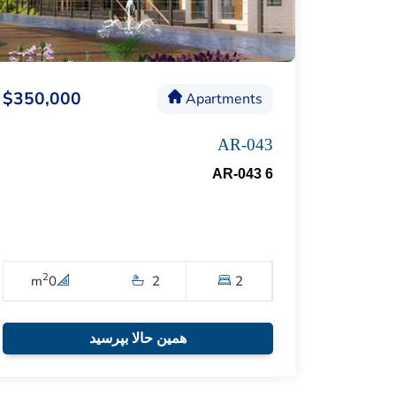
$350,000
Apartments
AR-043
AR-043 6
2
m
0
2
2
همین حالا بپرسید