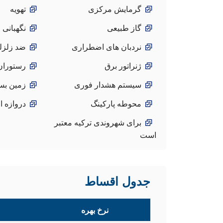
گرمایش مرکزی
تهویه
گاز طبیعی
نگهبانی 
نردبان های اضطراری
ضد زلزل
ژنراتور برق
رستوران 
سیستم هشدار فوری
زمین بس
محوطه پارکینگ
دروازه ا
برای شهروندی ترکیه معتبر
است
جدول اقساط
نرخ بهره