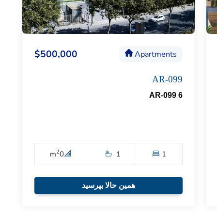
$500,000
Apartments
AR-099
AR-099 6
2
m
0
1
1
همین حالا بپرسید