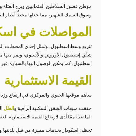
موطن قصور السلاطين العثمانيين وبرج الفتاة و
وسوق السمك الشهير، مما جعلها محطَّ أنظار ال
المواصلات في اسك
تتربع وسط إسطنبول، وتمثل إحدى المحطات الم
شقَّي إسطنبول الأوروبي والآسيوي، ويمر منه
إسطنبول. كما يمكن الوصول إليها بالسيارة عبر
القيمة الاستثمارية
ساهم موقعها الحيوي والمركزي في ارتفاع وزيادة 
حققت مبيعات الشقق السكنية الراقية و
الفلل
ال
الماضية ممّا أدى لارتفاع القيمة الاستثمارية العق
تحظى اسكودار بخدمات مميزة من قبل بلديتها وب