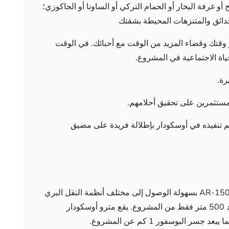
غرفة البخار أو الحمام التركي أو الساونا أو الجاكوزي؛
حدائق والمتنزهات المحيطة بشقتك
لى توفير وقتك وقضاء المزيد من الوقت مع أحبائك. في الوقت
ياة الاجتماعية في المشروع.
رة.
مستثمرين على تحقيق أحلامهم.
م تنفيذه في أوسكودار بإطلالة فريدة على مضيق
تمتع بسهولة الوصول إلى قلب اسطنبول. يتمتع AR-150 بسهولة الوصول إلى مختلف أنظمة النقل البري
والبحري والسكك الحديدية. نفق أوراسيا على بعد 500 متر فقط من المشروع. يقع مترو أوسكودار