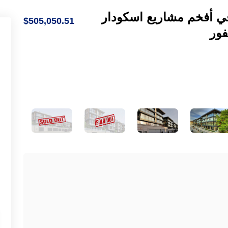
ع بخدمات 5 نجوم في أفخم مشاريع اسكودار
$505,050.51
فور