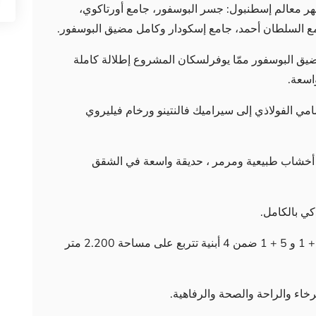
هر معالم إسطنبول: جسر البوسفور، جامع أورتاكوي،
جامع السلطان أحمد، جامع إسكودار وكامل مضيق البوسفور.
 مضيق البوسفور ممّا يوفرلسكان المشروع إطلالة كاملة
اسعة.
امي الفولاذي إلى سيراميك فالنتينو ورخام فيليروي
أخشاب طبيعية ومرمر ، حديقة واسعة في الشقق
كي بالكامل.
يتكون AR-151 من 20 شقة بأنماط 3 + 1 و 4 + 1 و 5 + 1 ضمن 4 أبنية تتربع على مساحة 2.200 متر
خاء والراحة والصحة والرفاهية.