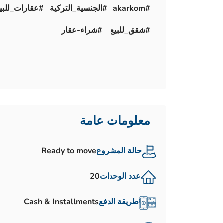
#akarkom #الجنسية_التركية #عقارات_للبيع
#شقق_للبيع #شراء-عقار
معلومات عامة
حالة المشروع
Ready to move
عدد الوحدات
20
طريقة الدفع
Cash & Installments