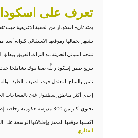
تعرف على اسكودار
يمتد تاريخ اسكودار من الحقبة الإغريقية حيث ت
تشتهر بجمالها وموقعها الاستثنائي كبوابة آسيا م
تلتحم المباني الحديثة مع التراث العريق ويعانق
تتربع ضمن إسكودار تلَّة صفا بيوك تشاملجا حيث
تتميز بالمناح المعتدل حيث الصيف اللطيف والش
إحدى أكثر مناطق إسطنبول غنىً بالمساحات ال
تحتوي أكثر من 300 مدرسة حكومية وخاصة إضافةً للجامعات العريقة والمساكن الطلابية والمشافي
أكسبها موقعها المميز وإطلالاتها الواسعة على ا
العقاري