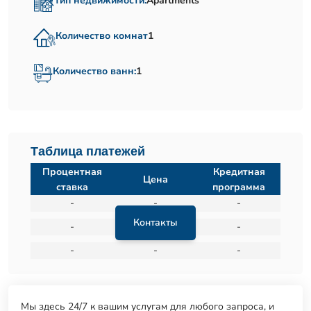
Тип недвижимости:
Apartments
Количество комнат
1
Количество ванн:
1
Таблица платежей
Процентная
Кредитная
Цена
ставка
программа
-
-
-
Контакты
-
-
-
-
-
-
Мы здесь 24/7 к вашим услугам для любого запроса, и