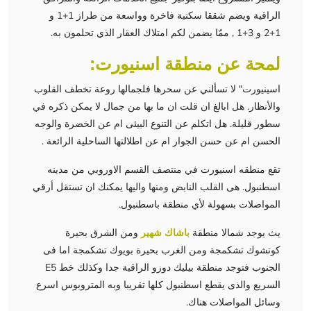
الراقية ويضم شققا سكنية فاخرة وواسعة من طراز 1+1 و
1+2 و 3+1 , ممّا يضمن لكم امتلاك العقار الذي تحلمون به.
لمحة عن منطقة اسنيورت:
اسينيورت" لا تسألني عن سحرها فلجمالها روعة تخطف القلوب
والأنظار. هل ابالغ ان قلت ان ما بها من جمال لا يمكن ذكره في
سطور قليلة. هل اتكلم عن التنوع البيئى ام عن الخضرة والوجه
الحسن ام عن حسن الجوار ام عن اطلالتها الساحلية الرائعة .
تقع منطقه اسنيورت في منتصف القسم الاوروبي من مدينه
اسطنبول. هى القلب النابض ومنها واليها يمكنك ان تستقل أرقي
المواصلات بسهولة لأي منطقة باسطنبول.
يث يوجد شمالا منطقة
باشاك شهير
ومن الشرق بحيرة
كوتشوك تشكمجة ومن الغرب بحيرة بويوك تشكمجة اما فى
الجنوب فتوجد منطقة بيليك دوزو الراقية جدا وكذلك خط E5
السريع والذى يقطع اسطنبول كلها تقريبا وبه المتروبوس اسرع
وسائل المواصلات هناك.