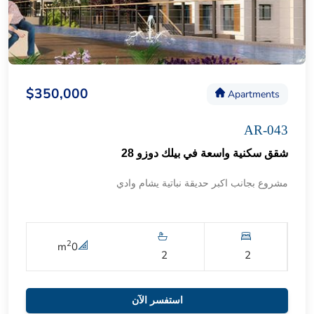
$350,000
Apartments
AR-043
شقق سكنية واسعة في بيلك دوزو 28
مشروع بجانب اكبر حديقة نباتية يشام وادي
2
m
0
2
2
استفسر الآن