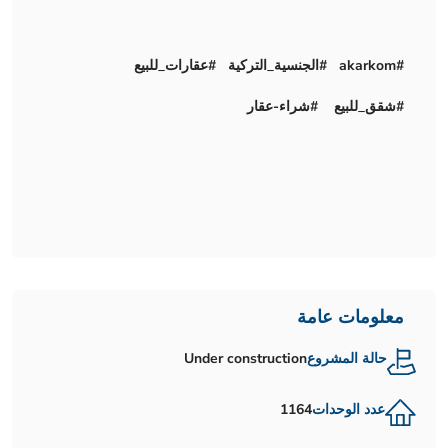
#akarkom #الجنسية_التركية #عقارات_للبيع
#شقق_للبيع #شراء-عقار
معلومات عامة
حالة المشروع
Under construction
عدد الوحدات
1164