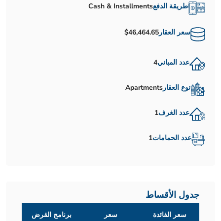
طريقة الدفع
Cash & Installments
سعر العقار
$46,464.65
عدد المباني
4
نوع العقار
Apartments
عدد الغرف
1
عدد الحمامات
1
جدول الأقساط
سعر الفائدة
سعر
برنامج القرض