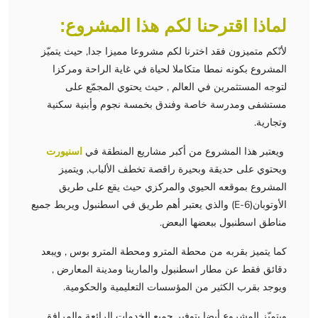
لماذا اقترحنا لكم هذا المشروع:
لأنّكم متميزون فقد اخترنا لكم مشروعا مميزا جدا, حيث يتميّز
المشروع بكونه نمطا متكاملا لحياة في غاية الراحة ومركزا
لتوجه المستثمرين في العالم , حيث يحتوي المجمّع على
مستشفى ومدرسة خاصة وفندق بخمسة نجوم وأبنية سكنية
وتجارية.
ويعتبر هذا المشروع من أكبر مشاريع المنطقة في
اسنيورت
ويحتوي على حديقة وبحيرة راقصة تخطف الألباب, ويتميز
المشروع بموقعه الحيوي والمركزي حيث يقع على طريق
الأوتوبان(E-6) والذي يعتبر أهم طريق في اسطنبول ويربط جميع
مناطق اسطنبول ببعضها البعض.
كما يتميز بقربه من محطة المترو ومحطة المترو بوس , ويبعد
دقائق فقط عن مطار اسطنبول والمارينا ومدينة المعارض ,
ويوجد بقرب الكثير من المؤسسات التعليمية والحكومية.
ويتميّز المشروع أيضا بتوفير جميع الخدمات الرائعة والمرافق