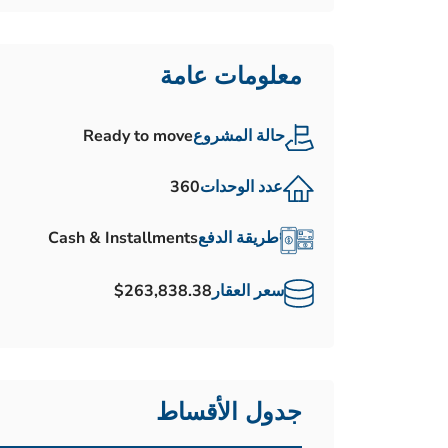
معلومات عامة
حالة المشروع
Ready to move
عدد الوحدات
360
طريقة الدفع
Cash & Installments
سعر العقار
$263,838.38
جدول الأقساط