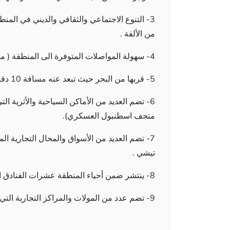
3- التنوع الاجتماعي والثقافي والديني في ال
من الألفة .
4- سهولة المواصلات المتوفرة الى المنطقة ( متروبوس – مترو انفاق – باصات النقل العام )
5- قربها من البحر حيث تبعد عنه مسافة 10 دقائق ضمن منطقة بشكتاش .
6- تضم العديد من الأماكن السياحية والأثرية ا
متحف اسطنبول العسكري).
7- تضم العديد من الأسواق والمحال التجارية 
تيشي .
8- ينتشر ضمن أحياء المنطقة عشرات الفنادق التابعة لسلاسل عالمية فئة ال 5 نجوم .
9- تضم عدد من المولات والمراكز التجارية التي تلبي كافة الاحتياجات وأهمها مول جواهر وترامب تاور .