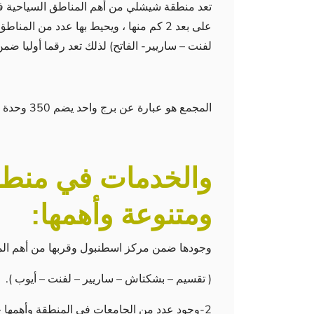
تعد منطقة شيشلي من أهم المناطق السياحية في
على بعد 2 كم منها ، ويحيط بها عدد من 
لفنت – ساريير- الفاتح) لذلك تعد رقما أوليا ضم
المجمع هو عبارة عن برج واحد يضم 350 وحدة من نمط 1+1 بنظام الشقق الفندقية
والخدمات في منطق
ومتنوعة وأهمها:
وجودها ضمن مركز اسطنبول وقربها من أهم المنا
( تقسيم – بشكتاش – ساريير – لفنت – أيوب ).
2-وجود عدد من الجامعات في المنطقة وأهمها جامعة نيشان تيشي .