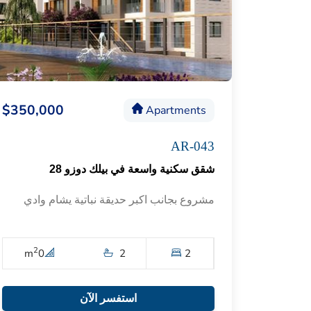
$350,000
Apartments
AR-043
شقق سكنية واسعة في بيلك دوزو 28
مشروع بجانب اكبر حديقة نباتية يشام وادي
2
m
0
2
2
استفسر الآن