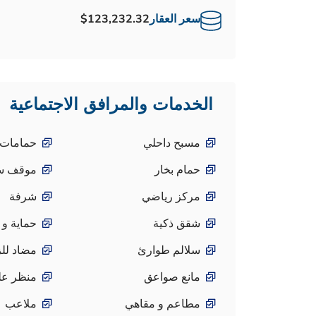
سعر العقار
$123,232.32
الخدمات والمرافق الاجتماعية
مسبح داحلي
حمامات 
حمام بخار
موقف سي
مركز رياضي
شرفة
شقق ذكية
حماية و 
سلالم طوارئ
مضاد للز
مانع صواعق
منظر على
مطاعم و مقاهي
ملاعب