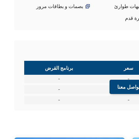
بهات طوارئ
بصمات و بطاقات مرور
ة قدم
سعر
برنامج القرض
-
-
واصل معنا
-
-
-
-