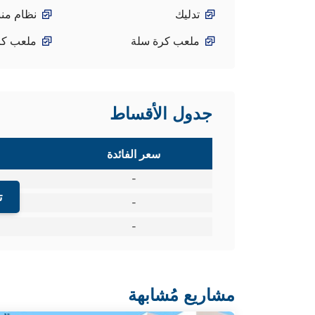
تدليك
نظام من
ملعب كرة سلة
ملعب كر
جدول الأقساط
سعر الفائدة
-
ت
-
-
مشاريع مُشابهة