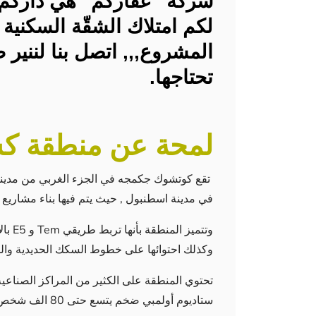
شركة "عقاركم" هي داركم ال
لكم امتلاك الشقّة السكنية 
المشروع,,, اتصل بنا لننير 
تحتاجها.
لمحة عن منطقة 
تقع كوتشوك جكمجه في الجزء الغربي من مدينة اس
في مدينة اسطنبول , حيث يتم فيها بناء مشاري
وتتمي
وكذلك احتوائها على خطوط السكك الحديدية والمم
تحتوي المنطقة على الكثير من المراكز الصناعي
ستاديوم أولمبي ضخم يتسع حتى 80 الف شخص مما جعل المنطقة محطا لأنظار المستثمرين والمهتمين.