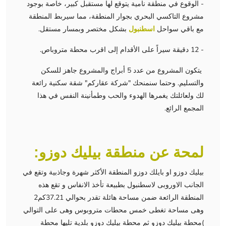
- الوقوع في منطقة نامية يتوقع لها مستقبل كبير، خاصة بوجود
مشروع التاكسي البحري بجوار المنطقة، مما سيربط المنطقة
مع باقي سواحل
اسطنبول
بشكل مختصر وبمسار مستقل.
- 12 دقيقة سيراً على الأقدام إلى اقرب محطة متروباص.
يتكون المشروع من عدد 5 أبراج والمشروع جاهز للسكن
والتسليم. وحتما سنمنحك "شركة عقاركم" شقة سكنية رائعة
لك ولعائلتك يغمرها الهدوء والحب وطمأنينة النفس في هذا
المجمع الرائع.
لمحة عن منطقة بيليك دوزو:
بيليك دوزو او بايلك دوزو المنطقة الأكثر شهرة وجاذبية وتقع في
الجانب الاوروبى لاسطنبول بطبيعة تأخذ الانفاس و تقع هذه
المنطقة الرائعة ضمن مساحة هائلة تقدر بحوالي 37.21كم2
وهى مساحة تغطى خمس محطات متروبوس وهى على التوالي
)محطة بيليك دوزو ثم محطة بيليك دوزو بلدية تليها محطة