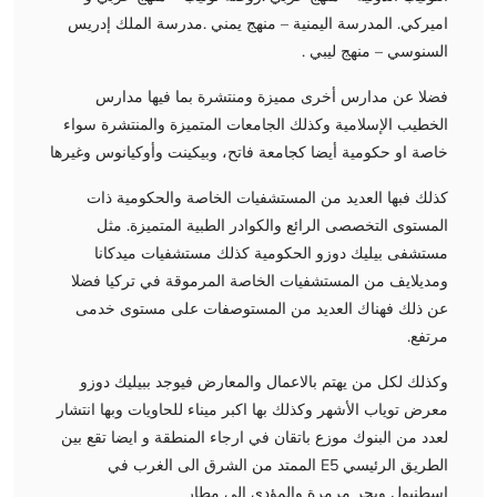
اميركي. المدرسة اليمنية – منهج يمني .مدرسة الملك إدريس
السنوسي – منهج ليبي .
فضلا عن مدارس أخرى مميزة ومنتشرة بما فيها مدارس
الخطيب الإسلامية وكذلك الجامعات المتميزة والمنتشرة سواء
خاصة او حكومية أيضا كجامعة فاتح، وبيكينت وأوكيانوس وغيرها
كذلك فبها العديد من المستشفيات الخاصة والحكومية ذات
المستوى التخصصى الرائع والكوادر الطبية المتميزة. مثل
مستشفى بيليك دوزو الحكومية كذلك مستشفيات ميدكانا
ومديلايف من المستشفيات الخاصة المرموقة في تركيا فضلا
عن ذلك فهناك العديد من المستوصفات على مستوى خدمى
مرتفع.
وكذلك لكل من يهتم بالاعمال والمعارض فيوجد ببيليك دوزو
معرض توياب الأشهر وكذلك بها اكبر ميناء للحاويات وبها انتشار
لعدد من البنوك موزع باتقان في ارجاء المنطقة و ايضا تقع بين
الطريق الرئيسي E5 الممتد من الشرق الى الغرب في
اسطنبول وبحر مرمرة والمؤدى الى مطار