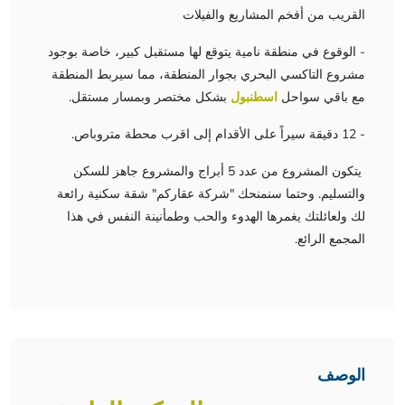
القريب من أفخم المشاريع والفيلات
- الوقوع في منطقة نامية يتوقع لها مستقبل كبير، خاصة بوجود
مشروع التاكسي البحري بجوار المنطقة، مما سيربط المنطقة
مع باقي سواحل
اسطنبول
بشكل مختصر وبمسار مستقل.
- 12 دقيقة سيراً على الأقدام إلى اقرب محطة متروباص.
يتكون المشروع من عدد 5 أبراج والمشروع جاهز للسكن
والتسليم. وحتما سنمنحك "شركة عقاركم" شقة سكنية رائعة
لك ولعائلتك يغمرها الهدوء والحب وطمأنينة النفس في هذا
المجمع الرائع.
الوصف