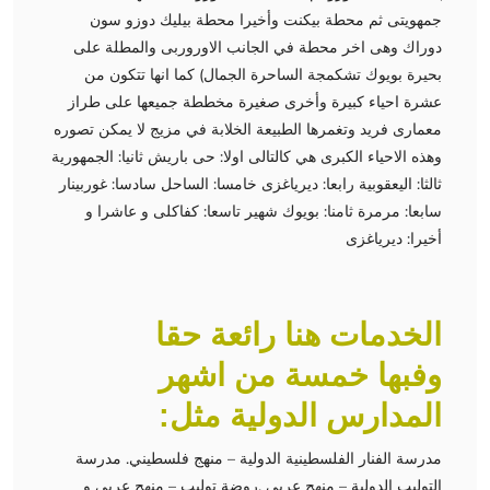
جمهويتى ثم محطة بيكنت وأخيرا محطة بيليك دوزو سون
دوراك وهى اخر محطة في الجانب الاوروربى والمطلة على
بحيرة بويوك تشكمجة الساحرة الجمال) كما انها تتكون من
عشرة احياء كبيرة وأخرى صغيرة مخططة جميعها على طراز
معمارى فريد وتغمرها الطبيعة الخلابة في مزيج لا يمكن تصوره
وهذه الاحياء الكبرى هي كالتالى اولا: حى باريش ثانيا: الجمهورية
ثالثا: اليعقوبية رابعا: ديرياغزى خامسا: الساحل سادسا: غوربينار
سابعا: مرمرة ثامنا: بويوك شهير تاسعا: كفاكلى و عاشرا و
أخيرا: ديرياغزى
الخدمات هنا رائعة حقا
وفبها خمسة من اشهر
المدارس الدولية مثل:
مدرسة الفنار الفلسطينية الدولية – منهج فلسطيني. مدرسة
التوليب الدولية – منهج عربي .روضة توليب – منهج عربي و