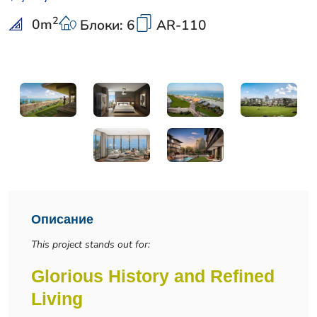
2
0
m
Блоки: 6
AR-110
Описание
This project stands out for:
Glorious History and Refined
Living