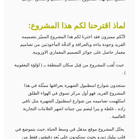
لماذ اقترحنا لكم هذا المشروع:
لأنّكم مميزون فقد اخترنا لكم هذا المشروع المميّز بتصميمه
الفريد وجودة بناءه وبالعراقة و الدقّة المأخوذتين من تصاميم
معمار حاصل على جوائز التصميم المعماري الاوروبية.
حيث لُقب المشروع من قِبل سكان المنطقة بـ ( لؤلؤة اليعقوبية
) .
ستجدون شوارع اسطنبول الشهيرة بعراقتها ممثّلة في هذا
المشروع الفريد, فهو أول مركز تسوق في الهواء الطلق
استُلهِمت تصاميمه من شوارع اسطنبول الشهيرة مثل نافي
زاده ، غلطة و بيرا ليضم بين جنباته اشهر العلامات التجارية
العالمية .
يحتّل المشروع موقع مذهل في وسط الحياة ,حيث يتموضع في
قلب بيليك دوزو بحيث ستكونون على بُعد دقيقتين فقط من