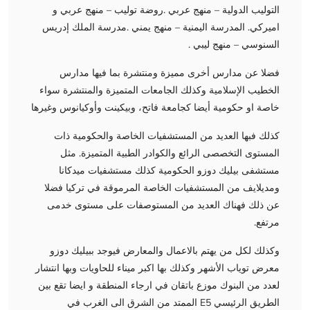
التوليب الدولية – منهج عربي .روضة توليب – منهج عربي و
اميركي. المدرسة اليمنية – منهج يمني .مدرسة الملك إدريس
السنوسي – منهج ليبي .
فضلا عن مدارس أخرى مميزة ومنتشرة بما فيها مدارس
الخطيب الإسلامية وكذلك الجامعات المتميزة والمنتشرة سواء
خاصة او حكومية أيضا كجامعة فاتح، وبيكينت وأوكيانوس وغيرها
كذلك فبها العديد من المستشفيات الخاصة والحكومية ذات
المستوى التخصصى الرائع والكوادر الطبية المتميزة. مثل
مستشفى بيليك دوزو الحكومية كذلك مستشفيات ميدكانا
ومديلايف من المستشفيات الخاصة المرموقة في تركيا فضلا
عن ذلك فهناك العديد من المستوصفات على مستوى خدمى
مرتفع.
وكذلك لكل من يهتم بالاعمال والمعارض فيوجد ببيليك دوزو
معرض توياب الأشهر وكذلك بها اكبر ميناء للحاويات وبها انتشار
لعدد من البنوك موزع باتقان في ارجاء المنطقة و ايضا تقع بين
الطريق الرئيسي E5 الممتد من الشرق الى الغرب في