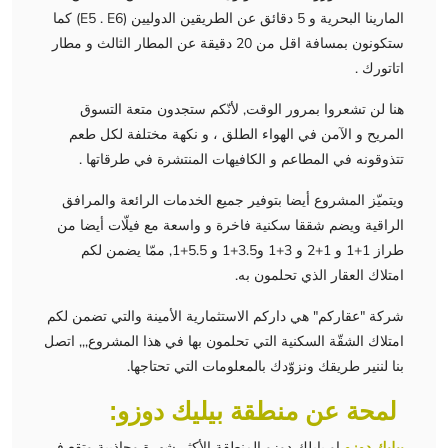
المارينا البحرية و 5 دقائق عن الطريقين الدوليين (E5 . E6) كما
ستكونون بمسافة اقل من 20 دقيقة عن المطار الثالث و مطار
اتاتورك .
هنا لن تشعروا بمرور الوقت, لأنّكم ستجدون متعة التسوق
المريح و الآمن في الهواء الطلق ، و نكهة مختلفة لكل طعم
تتذوقونه في المطاعم و الكافيهات المنتشرة في طرقاتها .
ويتميّز المشروع أيضا بتوفير جميع الخدمات الرائعة والمرافق
الراقية ويضم شققا سكنية فاخرة و واسعة مع فيلّات أيضا من
طراز 1+1 و 1+2 و 3+1 و3.5+1 و 5.5+1, ممّا يضمن لكم
امتلاك العقار الذي تحلمون به.
شركة "عقاركم" هي داركم الاستثمارية الأمينة والتي تضمن لكم
امتلاك الشقّة السكنية التي تحلمون بها في هذا المشروع,,, اتصل
بنا لننير طريقك ونزوّدك بالمعلومات التي تحتاجها.
لمحة عن منطقة بيليك دوزو:
بيليك دوزو
او بايلك دوزو المنطقة الأكثر شهرة وجاذبية وتقع في