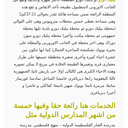
الجانب الاوروبى لاسطنبول بطبيعة تأخذ الانفاس و تقع هذه
المنطقة الرائعة ضمن مساحة هائلة تقدر بحوالي 37.21كم2
وهى مساحة تغطى خمس محطات متروبوس وهى على التوالي
)محطة بيليك دوزو ثم محطة بيليك دوزو بلدية تليها محطة
جمهويتى ثم محطة بيكنت وأخيرا محطة بيليك دوزو سون
دوراك وهى اخر محطة في الجانب الاوروربى والمطلة على
بحيرة بويوك تشكمجة الساحرة الجمال) كما انها تتكون من
عشرة احياء كبيرة وأخرى صغيرة مخططة جميعها على طراز
معمارى فريد وتغمرها الطبيعة الخلابة في مزيج لا يمكن تصوره
وهذه الاحياء الكبرى هي كالتالى اولا: حى باريش ثانيا: الجمهورية
ثالثا: اليعقوبية رابعا: ديرياغزى خامسا: الساحل سادسا: غوربينار
سابعا: مرمرة ثامنا: بويوك شهير تاسعا: كفاكلى و عاشرا و
أخيرا: ديرياغزى
الخدمات هنا رائعة حقا وفبها خمسة
من اشهر المدارس الدولية مثل
مدرسة الفنار الفلسطينية الدولية – منهج فلسطيني. مدرسة