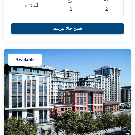
2
m
0
2
2
همین حالا بپرسید
Available