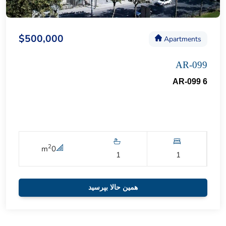
$500,000
Apartments
AR-099
AR-099 6
2
m
0
1
1
همین حالا بپرسید