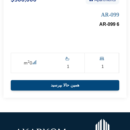
AR-099
AR-099 6
2
m
0
1
1
همین حالا بپرسید