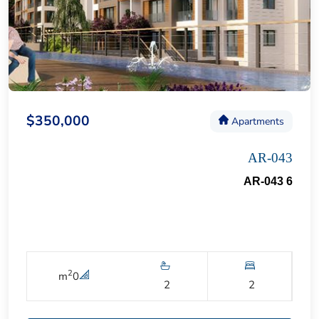
$350,000
Apartments
AR-043
AR-043 6
2
m
0
2
2