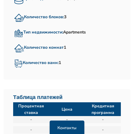
Количество блоков:
3
Тип недвижимости:
Apartments
Количество комнат
1
Количество ванн:
1
Таблица платежей
Процентная
Кредитная
Цена
ставка
программа
-
-
-
Контакты
-
-
-