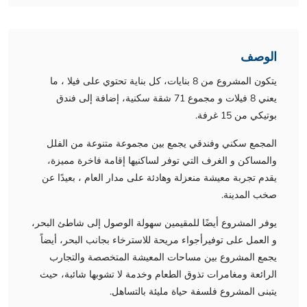
الوصف
يتكون المشروع من 8 بنايات، كل بناية تحتوي على فيلا ، ما
يعني 8 فيلات و مجموع 71 شقة سكنية، إضافة إلى فندق
بوتيكي من 15 غرفة.
المجمع سكني وفندقي يجمع بين مجموعة متنوعة من الفلل
والمساكن و الغرف التي توفر لساكنيها إقامة فاخرة مميزة،
يقدم تجربة معيشة منعزلة وهادئة على مدار العام ، بعيدًا عن
صخب المدينة.
يوفر المشروع أيضًا للمقيمين سهولة الوصول إلى شاطئ البحر،
و العمل على توفيرأجواء مريحة للاسترخاء بجانب البحر، أيضاً
يجمع المشروع بين مساحات المعيشة المتخصصة والتجارب
الرائعة ومغامرات تذوق الطعام وخدمة لا تشوبها شائبة، حيث
يتبنى المشروع فلسفة حياة مليئة بالتساهل.