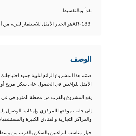
نقدأ وبالتقسيط
AR-183هو الخيار الأمثل للاستثمار لقربه من أشهر المدارس والجامعات والمستشفيات ومراكز التسوق
الوصف
صمّم هذا المشروع الرائع لتلبية جميع احتياجاتك 
الأمثل للراغبين في الحصول على سكن مريح أو 
يقع المشروع بالقرب من محطة المترو في في بل
إلى جانب موقعها المركزي وإمكانية الوصول إليه
والمراكز التجارية والفنادق الكبيرة والمستشفيا
خيار مناسب للراغبين بالسكن بالقرب من وسط ا