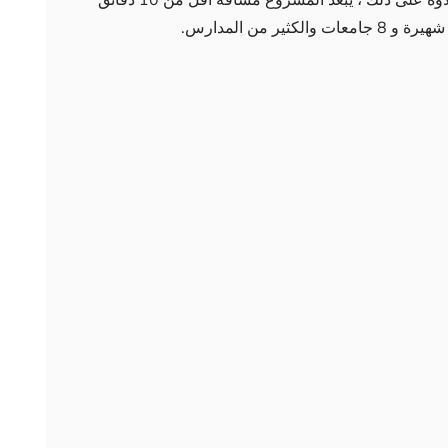
دقائق من طريقي Tem و D-100 السريعين. علاوةً على ذلك ، يبعد المشروع مسافة أقل من 10 دقائق