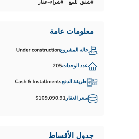
#شقق_للبيع #شراء-عقار
معلومات عامة
حالة المشروع
Under construction
عدد الوحدات
205
طريقة الدفع
Cash & Installments
سعر العقار
$109,090.91
جدول الأقساط