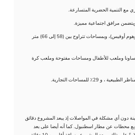
زي مع التنمية الحضرية المتسارعة.
يضم المشروع 205 شقة راقية بنماذج ( 1,5 + وهوم أوفيس)، وبمساحات تتراوح بين (58 إلى 66) متر
ة وساونا وملعب للأطفال ومساحات مفتوحة وملعب كرة
ة دون أي مشكلة في المواصلات إذ يبعد المشروع دقائق
بع محطات عن مطار اسطنبول. كما أنه أيضا على بعد