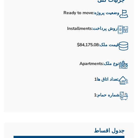
جزئیات کلی
وضعیت پروژه:
Ready to move
روش پرداخت:
Installments
قیمت ملک:
$84,175.08
نوع ملک:
Apartments
تعداد اتاق ها
1
شماره حمام:
1
جدول اقساط