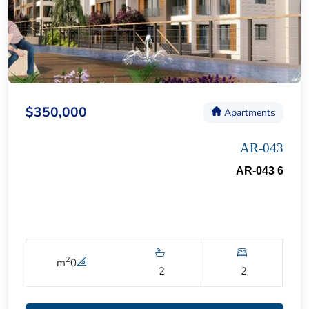
$350,000
Apartments
AR-043
AR-043 6
2
m
0
2
2