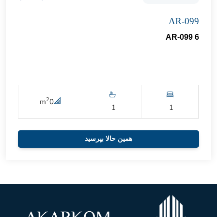
AR-099
AR-099 6
2
m
0
1
1
همین حالا بپرسید