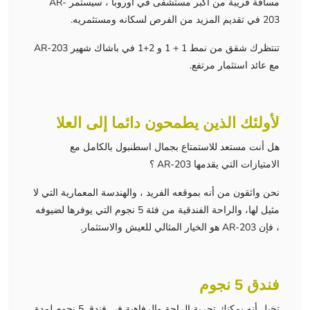
مسافة قريبة من أكبر مستشفى في أوروبا ، سيستمر AR-
203 في تقديم المزيد من الفرص لسكانه ومستثمريه.
تنتظرك شقق من نمط 1 + 1 و 2+1 في باشاك شهير AR-203
مع عائد استثمار مرتفع.
لأولئك الذين يطمحون دائما إلى العلا
هل أنت مستعد للاستمتاع بجمال اسطنبول بالكامل مع
الامتيازات التي يقدمها AR-203 ؟
نحن واثقون من أنه بموقعه الفريد ، والهندسة المعمارية التي لا
مثيل لها، والراحة الفندقية من فئة 5 نجوم التي يوفرها لضيوفه
، فإن AR-203 هو الخيار المثالي للعيش والاستثمار.
فندق 5 نجوم
تخيل أنه يمكنك تجربة الراحة والرفاهية في فندق 5 نجوم لمدة