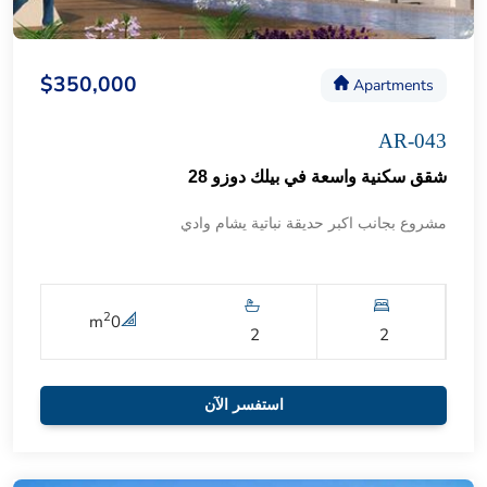
$350,000
Apartments
AR-043
شقق سكنية واسعة في بيلك دوزو 28
مشروع بجانب اكبر حديقة نباتية يشام وادي
2
m
0
2
2
استفسر الآن