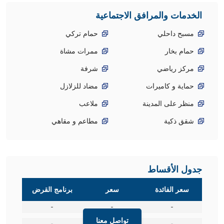
الخدمات والمرافق الاجتماعية
مسبح داحلي
حمام تركي
حمام بخار
ممرات مشاة
مركز رياضي
شرفة
حماية و كاميرات
مضاد للزلازل
منظر على المدينة
ملاعب
شقق ذكية
مطاعم و مقاهي
جدول الأقساط
سعر الفائدة
سعر
برنامج القرض
-
-
-
تواصل معنا
-
-
-