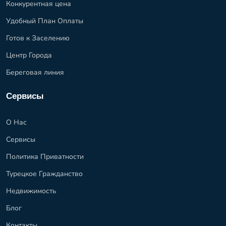
Конкурентная цена
Удобный План Оплаты
Готов к Заселению
Центр Города
Береговая линия
Сервисы
О Нас
Сервисы
Политика Приватности
Турецкое Гражданство
Недвижимость
Блог
Контакты