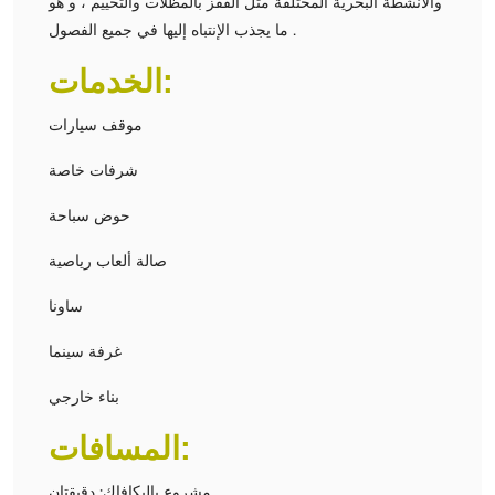
والأنشطة البحرية المختلفة مثل القفز بالمظلات والتخييم ، و هو
ما يجذب الإنتباه إليها في جميع الفصول .
الخدمات:
موقف سيارات
شرفات خاصة
حوض سباحة
صالة ألعاب رياصية
ساونا
غرفة سينما
بناء خارجي
المسافات:
مشروع ياليكافاك: دقيقتان