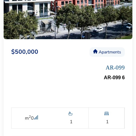
$500,000
Apartments
AR-099
AR-099 6
2
m
0
1
1