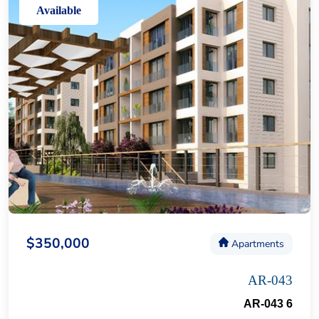
Available
$350,000
Apartments
AR-043
AR-043 6