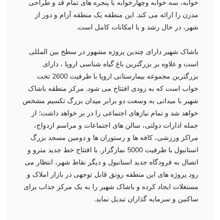
خوابه، سه خوابه وچهارخوابه با پنجره های تمام قد و طراحی
مدرن را ارائه می کند. این منطقه یک منطقه آرام و دور از
شهر، در حال رشد و با امکانات کامل است.
باشاک شهیر دارای چندین پروژه مشهور در سطح بین المللی
است و علاوه بر بزرگترین باغ گیاه شناسی اروپا ، دارای
بزرگترین مجموعه بیمارستانی اروپا با ظرفیت 2600 تخت
خواب است که به زودی افتتاح می شود. مرکز منطقه باشاک
شهیر با میدانی به وسعت دو برابر میدان بزرگ تکسیم مشخص
خواهد شد و تمام نیازهای اجتماعی را در بر خواهد داشت؛ از
جمله ادارات دولتی، سالن های اجتماعات و مراسم ازدواج،
مراکز ورزشی، کافه ها و رستوران ها و دومین مسجد بزرگ
استانبول با ظرفیت 5000 نمازگزار. با افتتاح خط جدید مترو و
اتصال به فرودگاه جدید استانبول و دیگر نقاط شهر، انتظار می
رود پروژه های این منطقه رونق قابل توجهی در بازار املاک و
مستغلات ایجاد کرده و باشاک شهیر را به یک مرکز جذاب برای
ساکنین و سرمایه گذاران تبدیل نماید.