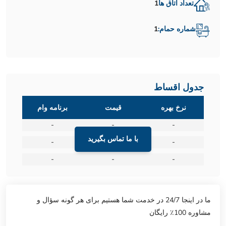
تعداد اتاق ها
1
شماره حمام:
1
جدول اقساط
نرخ بهره
قیمت
برنامه وام
-
-
-
با ما تماس بگیرید
-
-
-
-
-
-
ما در اینجا 24/7 در خدمت شما هستیم برای هر گونه سؤال و
مشاوره 100٪ رایگان