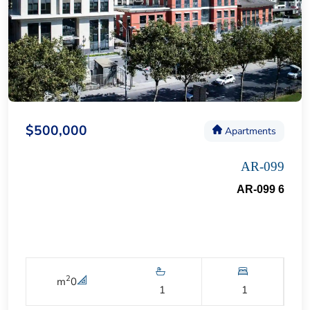
$500,000
Apartments
AR-099
AR-099 6
2
m
0
1
1