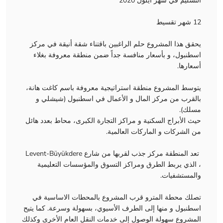
التسليم في شهر أيلول 2020
12 شهر تقسيط
يحقق هذا المشروع حلم الراغبين باقتناء شقة أنيقة في مركز
اسطنبول، و بأسعار منافسة جداً ضمن منطقة معروفة بغلاء
أسعارها.
يتوسط المشروع منطقة استراتيجية معروفة باسم كاغت هانة،
بالقرب من مركز المال و الأعمال في اسطنبول (شيشلي و
مسلك).
حيث الأبراج السكنية و مراكز التجارة الكبرى، محاط بعدد هائل
من الشركات و الماركات العالمية.
تعد المنطقة مركز جذب لقربها من شارع Levent-Büyükdere
، الذي يربط الطرق ومراكز التسوق والمؤسسات التعليمية
والمستشفيات.
تصلك محطة المترو قرب المشروع بالمحطات الاساسية في
اسطنبول و منها إلى الطرف الأسيوي، بسهولة وسرعة. كما يتيح
المشروع سهولة الوصول إلى خدمات النقل العام الأخرى وكذلك