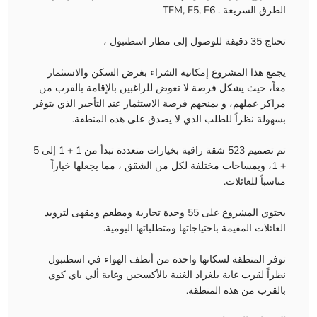
الطرق السريعة . TEM, E5, E6
تحتاج 35 دقيقة للوصول إلى مطار اسطنبول ،
يجمع هذا المشروع إمكانية الشراء بغرض السكن والاستثمار
معاً، حيث يشكل فرصة لا تعوض للراغبين بالإقامة بالقرب من
مراكز عملهم، و يمنحهم فرصة الاستثمار عند التأجير الذي يتوفر
بسهولة نظراً للطلب الذي لا يصدق على هذه المنطقة.
تم تصميم 523 شقة راقية بخيارات متعددة تبدأ من 1 + 1 إلى 5
+ 1، وبمساحات مختلفة لكل من الشقق ، مما يجعلها خياراً
مناسباً للعائلات.
يحتوي المشروع على 55 وحدة تجارية ومطعم ومقهى لتزويد
العائلات المقيمة باحتياجاتها ومتطلباتها اليومية.
توفر المنطقة لسكانها واحدة من أنظف الهواء في اسطنبول
نظراً لقرب غابة بلغراد الغنية بالأكسجين وغابة ألي باي كوي
بالقرب من هذه المنطقة.