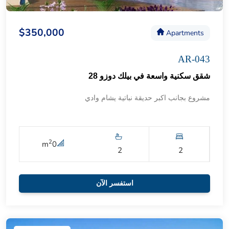
$350,000
Apartments
AR-043
شقق سكنية واسعة في بيلك دوزو 28
مشروع بجانب اكبر حديقة نباتية يشام وادي
2
m
0
2
2
استفسر الآن