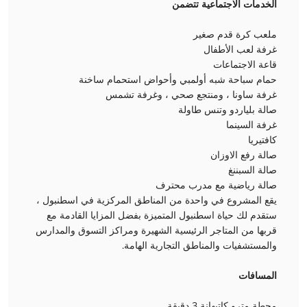
الخدمات الاجتماعية تتضمن
ملعب كرة قدم صغير
غرفة لعب الأطفال
قاعة الاجتماعات
حمام سباحة شبه أولمبي وأحواض استحمام ساخنة
غرفة ساونا ، ومنتجع صحي ، وغرفة تشمس
صالة بلياردو وتنس طاولة
غرفة السينما
كافتيريا
صالة رفع الاوزان
صالة السبننغ
صالة رياضية مع مدرب محترف
يقع المشروع في واحدة من المناطق المركزية في اسطنبول ،
ستقدم لك حياة اسطنبول المتميزة بفضل المزايا القادمة مع
قربها من المتاجر الرئيسية الشهيرة ومراكز التسوق والمدارس
والمستشفيات والمناطق التجارية الهامة.
المسافات
محطة مترو كاتيهانة 3 دقيقة.