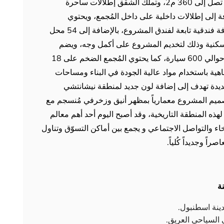
ومتنوعة تبدأ من 195 كمساحة صافية وإجمالية تصل إلى 360 م2، وتملك الشقق إطلالات ساحرة
فة إلى إطلالات داخلية على داخل المُجمع، ويحتوي
المشروع أيضاً على 99 مكتب تجاري و 146 غرفة فندقية تابعة لفندق المشروع، بالإضافة إلى 54 محل
لسكنية وذلك لتخديم المشروع على أكمل وجه، ويضم
المشروع أيضاً مواقف خاصة للسيارات تتسع لـ حوالي 600 سيارة، كما يحتوي المُجمع الضخم على 18
هية باستخدام مواد عالية الجودة في البناء ومساحات
ديدة تهدف إلى إضافة لون جديد لمنطقة نيشانتشي
تصميم المشروع معمارياً بمظهر أنيق وزخرفي مُنسجم مع
ي لهذه المنطقة التاريخية، وقد أصبح اليوم أحد أهم معالم
خاء والتواصل الاجتماعي و يجمع بين أماكن التسوّق وتناول
ً وجديداً كُلياً.
ة
دينة اسطنبول.
السياحي العريق.