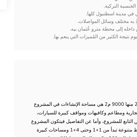
لجنسية التركية.
في مدينة اسطنبول كلها.
 به مختلف وسائل المواصلات.
خله إلى محطة مترو عُثمان بيه.
م نتيجة الكثير من المُميزات التي ينعم بها.
تبلغ المساحة الكلية للمشروع حوالي 97 ألف م2 منها 9000 م2 هي مساحة الإنشاءات في المشروع
رية ومطاعم وكافيهات ومواقف كبيرة للسيارات،
 التابع للمشروع، وأما عن التفاصيل فيتكون المشروع
الشامل من 62 شقة سكنية بنظام فندقي وأنماط متنوعة تبدأ من 1+1 وحتى 4+1 ومساحات كبيرة