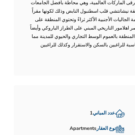
 أرقى الماركات العالمية، وهي محاطة بأفضل الجامعات
طقة نيشانتشي قلب اسطنبول النابض وذلك لكونها مقراً
مة الجاليات الأجنبية الأكثر ثراءً وتحتوي المنطقة على
ر اهلامور التاريخي المبني على الطراز الباروكي وأيضاً
 المنطقة بالعموم الوسط التجاري والحيوي للمدينة مما
بة للراغبين بالسكن والاستقرار وكذلك للراغبين
عدد المباني
1
نوع العقار
Apartments