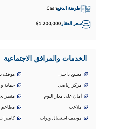
طريقة الدفع
Cash
سعر العقار
$1,200,000
الخدمات والمرافق الاجتماعية
مسبح داحلي
موقف سي
مركز رياضي
حماية و 
أمان على مدار اليوم
منظر بح
ملاعب
مطاعم و
موظف استقبال وبواب
كاميرات 