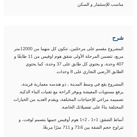
مناسب للإستثمار و السكن
شرح
المشروع مقسم على مرحلتين، تتكون كل منهما من 12000متر
مربع، تتضمن المرحلة الأولى شقق هوم اوفيس من 11 طابقًا و
407 وحدة، و يحتوي كل طابق على 37 وحدة، كما يحتوي
الطابق الأرضي التجاري على 8 وحدات.
المشروع يقع في وسط المدينة ، ذو هندسه معمارية فريدة،
يرفع مستويات المعيشة ويوفر الراحة مع تقنيات البناء الذكية.
تصميمه مراعي للإحتياجات المختلفة، ويقدم العديد من الخيارات
المختلفة بناءً على تفضيلاتك الخاصة.
أنماط الشقق: 1+1 ، 2+1 هوم أوفيس جميها بتصمم لوفت، و
تتراوح حجم الشقة بين 73.6 و 711 مترًا مربعًا.