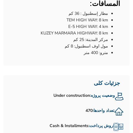
المسافات:
مطار إسطنبول : 36 كم
TEM HIGH WAY: 8 km
E-5 HIGH WAY: 4 km
KUZEY MARMARA HIGHWAY: 8 km
مركز المدينة: 25 كم
مول اوف اسطنبول: 8 كم
مترو: 400 متر
جزئیات کلی
وضعیت پروژه:
Under construction
تعداد واحدها:
470
روش پرداخت:
Cash & Installments