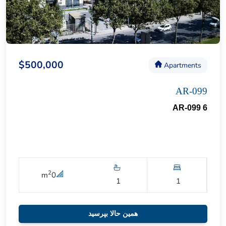
$500,000
Apartments
AR-099
AR-099 6
2
m
0
1
1
همین حالا بپرسید