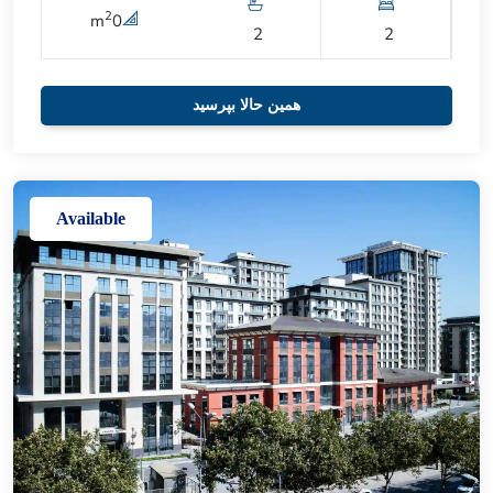
2
m
0
2
2
همین حالا بپرسید
Available