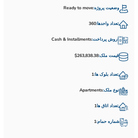
وضعیت پروژه:
Ready to move
تعداد واحدها:
360
روش پرداخت:
Cash & Installments
قیمت ملک:
$263,838.38
تعداد بلوک ها:
1
نوع ملک:
Apartments
تعداد اتاق ها
1
شماره حمام:
1