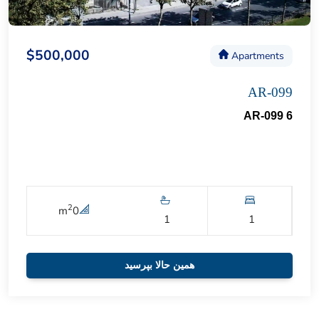
$500,000
Apartments
AR-099
AR-099 6
2
m
0
1
1
همین حالا بپرسید