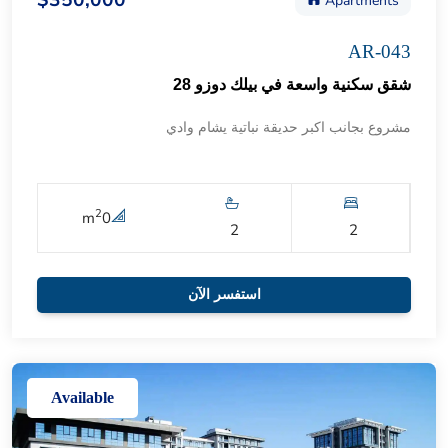
$350,000
Apartments
AR-043
شقق سكنية واسعة في بيلك دوزو 28
مشروع بجانب اكبر حديقة نباتية يشام وادي
2
m
0
2
2
استفسر الآن
Available